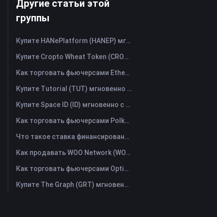
Другие статьи этой
группы
Купите HANePlatform (HANEP) мгновенно с помощью кредитной или дебетовой карты
Купите Cropto Wheat Token (CROW) мгновенно с помощью кредитной или дебетовой карты
Как торговать фьючерсами Ethena (ENA): Полное руководство для начинающих
Купите Tutorial (TUT) мгновенно с помощью кредитной или дебетовой карты
Купите Space ID (ID) мгновенно с помощью кредитной или дебетовой карты
Как торговать фьючерсами Polkadot (DOT): Полное руководство для начинающих
Что такое ставка финансирования? Понимание рыночных сигналов и распространённых злоупотреблений
Как продавать WOO Network (WOO)? | FameEX
Как торговать фьючерсами Optimism (OP): Полное руководство для начинающих
Купите The Graph (GRT) мгновенно с помощью кредитной или дебетовой карты