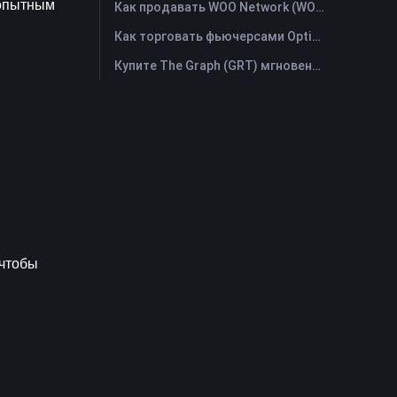
опытным 
Как продавать WOO Network (WOO)? | FameEX
Как торговать фьючерсами Optimism (OP): Полное руководство для начинающих
Купите The Graph (GRT) мгновенно с помощью кредитной или дебетовой карты
чтобы 