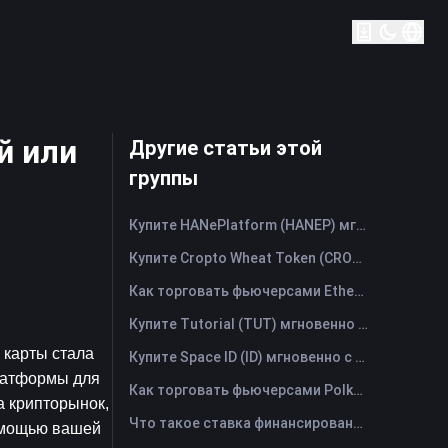
й или
Другие статьи этой
группы
Купите HANePlatform (HANEP) мгновенно с помощью кредитной или дебетовой карты
Купите Cropto Wheat Token (CROW) мгновенно с помощью кредитной или дебетовой карты
Как торговать фьючерсами Ethena (ENA): Полное руководство для начинающих
Купите Tutorial (TUT) мгновенно с помощью кредитной или дебетовой карты
карты стала 
Купите Space ID (ID) мгновенно с помощью кредитной или дебетовой карты
латформы для 
Как торговать фьючерсами Polkadot (DOT): Полное руководство для начинающих
 крипторынок, 
Что такое ставка финансирования? Понимание рыночных сигналов и распространённых злоупотреблений
омощью вашей 