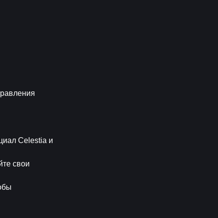
правления 
ал Celestia и 
те свои 
бы 