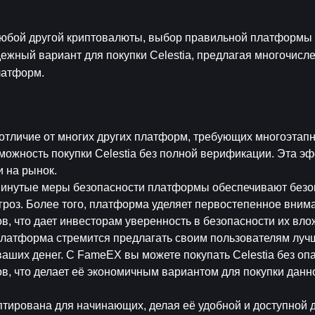
и любой другой криптовалюты, выбор правильной платформы 
жный вариант для покупки Celestia, предлагая многочисле
латформ.
 отличие от многих других платформ, требующих многоэтапн
ожность покупки Celestia без полной верификации. Эта эф
и на рынок.
винутые меры безопасности платформы обеспечивают безоп
гроз. Более того, платформа уделяет первостепенное внима
, что дает инвесторам уверенность в безопасности их вло
Платформа стремится предлагать своим пользователям лучш
ших денег. С FameEX вы можете покупать Celestia без опа
в, что делает её экономичным вариантом для покупки данн
тирована для начинающих, делая её удобной и доступной д