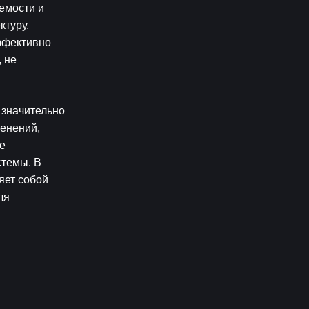
мости и 
туру, 
фективно 
 не 
значительно 
енений, 
 
темы. В 
ет собой 
я 