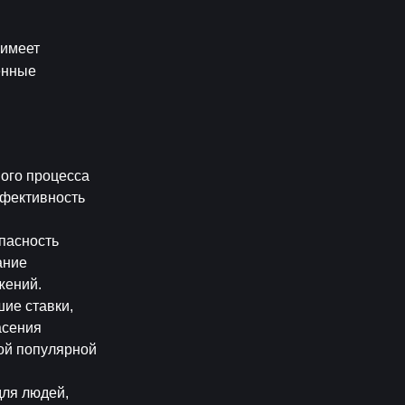
имеет 
нные 
ого процесса 
фективность 
асность 
ние 
жений.
ие ставки, 
сения 
ой популярной 
ля людей, 