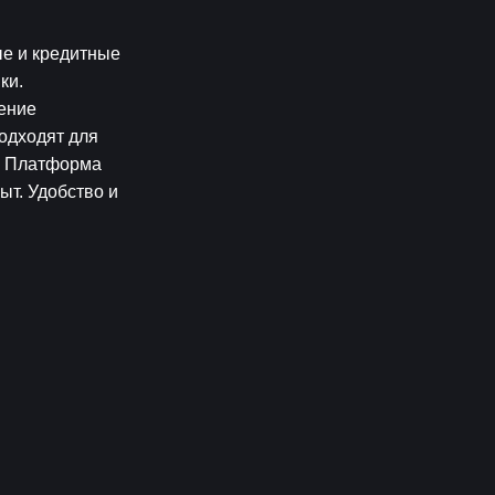
е и кредитные 
и. 
ение 
одходят для 
. Платформа 
т. Удобство и 