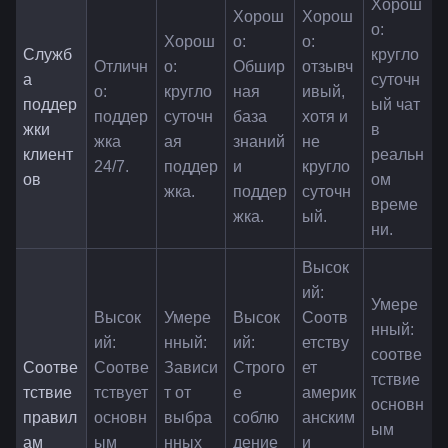
Хорош
Хорош
Хорош
о: 
Хорош
о: 
о: 
Служб
кругло
Отличн
о: 
Обшир
отзывч
а 
суточн
о: 
кругло
ная 
ивый, 
поддер
ый чат 
поддер
суточн
база 
хотя и 
жки 
в 
жка 
ая 
знаний 
не 
клиент
реальн
24/7.
поддер
и 
кругло
ов
ом 
жка.
поддер
суточн
време
жка.
ый.
ни.
Высок
ий: 
Умере
Высок
Умере
Высок
Соотв
нный: 
ий: 
нный: 
ий: 
етству
соотве
Соотве
Соотве
Зависи
Строго
ет 
тствие 
тствие 
тствует 
т от 
е 
америк
основн
правил
основн
выбра
соблю
анским 
ым 
ам
ым 
нных 
дение 
и 