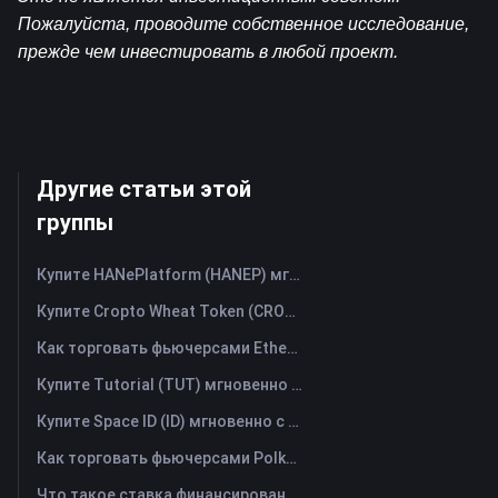
Пожалуйста, проводите собственное исследование, 
прежде чем инвестировать в любой проект.
Другие статьи этой
группы
Купите HANePlatform (HANEP) мгновенно с помощью кредитной или дебетовой карты
Купите Cropto Wheat Token (CROW) мгновенно с помощью кредитной или дебетовой карты
Как торговать фьючерсами Ethena (ENA): Полное руководство для начинающих
Купите Tutorial (TUT) мгновенно с помощью кредитной или дебетовой карты
Купите Space ID (ID) мгновенно с помощью кредитной или дебетовой карты
Как торговать фьючерсами Polkadot (DOT): Полное руководство для начинающих
Что такое ставка финансирования? Понимание рыночных сигналов и распространённых злоупотреблений