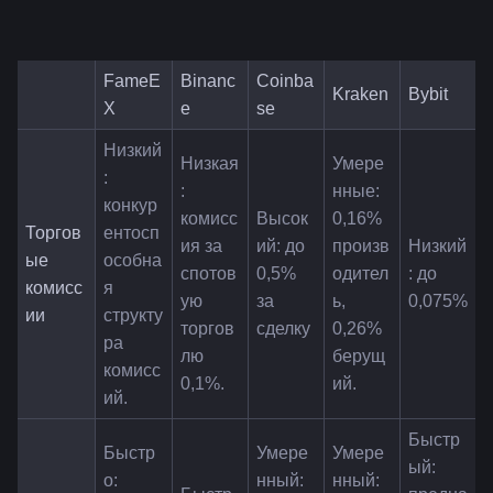
FameE
Binanc
Coinba
Kraken
Bybit
X
e
se
Низкий
Низкая
Умере
: 
: 
нные: 
конкур
комисс
Высок
0,16% 
Торгов
ентосп
ия за 
ий: до 
произв
Низкий
ые 
особна
спотов
0,5% 
одител
: до 
комисс
я 
ую 
за 
ь, 
0,075%
ии
структу
торгов
сделку
0,26% 
ра 
лю 
берущ
комисс
0,1%.
ий.
ий.
Быстр
Быстр
Умере
Умере
ый: 
о: 
нный: 
нный: 