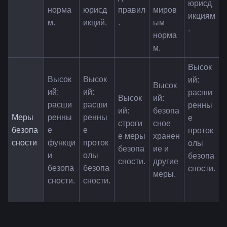
юрисд
норма
юрисд
правил
миров
икциям
м.
икций.
.
ым 
.
норма
м.
Высок
Высок
Высок
ий: 
Высок
ий: 
ий: 
расши
Высок
ий: 
расши
расши
ренны
ий: 
безопа
Меры 
ренны
ренны
е 
строги
сное 
безопа
е 
е 
проток
е меры 
хранен
сности
функци
проток
олы 
безопа
ие и 
и 
олы 
безопа
сности.
другие 
безопа
безопа
сности.
меры.
сности.
сности.