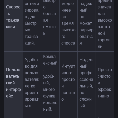
Быстр
предна
оптими
медле
надеж
Скорос
о: 
значен 
зирова
ннее 
ный, 
ть 
больш
для 
н для 
во 
но 
транза
ая 
высоко
быстр
время 
может 
кции
емкост
частот
ых 
высоко
варьир
ь
ной 
транза
го 
оватьс
торгов
кций.
спроса
я
ли.
Компл
Удобст
Надеж
ексный
во для 
Интуит
ный: 
Пользо
: 
Просто
пользо
ивно: 
профе
ватель
удобн
: чисто 
вателя: 
просто 
ссиона
ский 
ый, 
и 
легко 
и 
льный, 
интерф
много
эффек
ориент
понятн
но 
ейс
функц
тивно
ироват
о
сложн
иональ
ься
ый
ный.