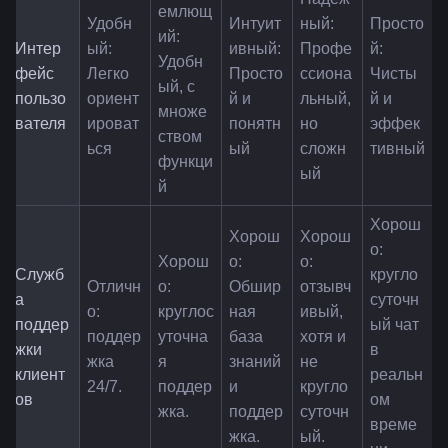
емлющ
Удобн
Интуит
ный: 
Просто
ий: 
Интер
ый: 
ивный: 
Профе
й: 
Удобн
фейс 
Легко 
Просто
ссиона
Чисты
ый, с 
пользо
ориент
й и 
льный, 
й и 
множе
вателя
ироват
понятн
но 
эффек
ством 
ься
ый
сложн
тивный
функци
ый
й
Хорош
Хорош
Хорош
о: 
Хорош
о: 
о: 
Служб
кругло
Отличн
о: 
Обшир
отзывч
а 
суточн
о: 
круглос
ная 
ивый, 
поддер
ый чат 
поддер
уточна
база 
хотя и 
жки 
в 
жка 
я 
знаний 
не 
клиент
реальн
24/7.
поддер
и 
кругло
ов
ом 
жка.
поддер
суточн
време
жка.
ый.