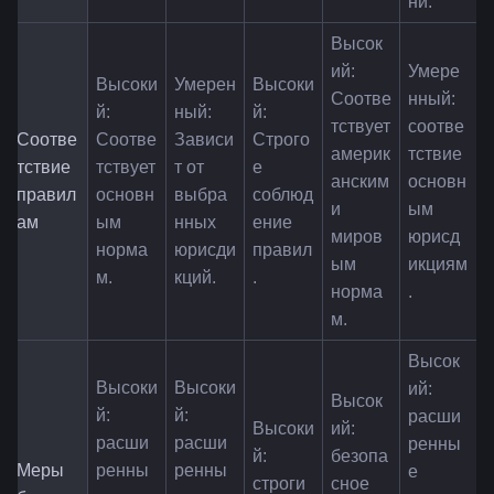
ни.
Высок
ий: 
Умере
Высоки
Умерен
Высоки
Соотве
нный: 
й: 
ный: 
й: 
тствует 
соотве
Соотве
Соотве
Зависи
Строго
америк
тствие 
тствие 
тствует 
т от 
е 
анским 
основн
правил
основн
выбра
соблюд
и 
ым 
ам
ым 
нных 
ение 
миров
юрисд
норма
юрисди
правил
ым 
икциям
м.
кций.
.
норма
.
м.
Высок
Высоки
Высоки
ий: 
Высок
й: 
й: 
расши
Высоки
ий: 
расши
расши
ренны
й: 
безопа
Меры 
ренны
ренны
е 
строги
сное 