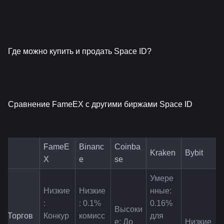
Где можно купить и продать Space ID?
Сравнение FameEX с другими биржами Space ID
FameE
Binanc
Coinba
Kraken
Bybit
X
e
se
Умере
Низкие
Низкие
нные: 
: 
: 0.1% 
0.16% 
Высоки
Торгов
Конкур
комисс
для 
е: До 
Низкие