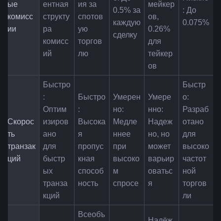
ые 
ентная 
ия за 
мейкер
0.5% за 
: До 
комисс
структу
спотов
ов, 
каждую 
0.075%
ии
ра 
ую 
0.26% 
сделку
комисс
торгов
для 
ий
лю
тейкер
ов
Быстро
Быстр
: 
Быстро
Умерен
Умере
о: 
Оптим
: 
но: 
нно: 
Разраб
Скорос
изиров
Высока
Медле
Надеж
отано 
ть 
ано 
я 
ннее 
но, но 
для 
транзак
для 
пропус
при 
может 
высоко
ций
быстр
кная 
высоко
варьир
частот
ых 
способ
м 
оватьс
ной 
транза
ность
спросе
я
торгов
кций
ли
Всеобъ
Надёж