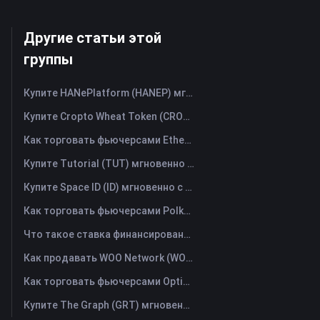
Другие статьи этой
группы
Купите HANePlatform (HANEP) мгновенно с помощью кредитной или дебетовой карты
Купите Cropto Wheat Token (CROW) мгновенно с помощью кредитной или дебетовой карты
Как торговать фьючерсами Ethena (ENA): Полное руководство для начинающих
Купите Tutorial (TUT) мгновенно с помощью кредитной или дебетовой карты
Купите Space ID (ID) мгновенно с помощью кредитной или дебетовой карты
Как торговать фьючерсами Polkadot (DOT): Полное руководство для начинающих
Что такое ставка финансирования? Понимание рыночных сигналов и распространённых злоупотреблений
Как продавать WOO Network (WOO)? | FameEX
Как торговать фьючерсами Optimism (OP): Полное руководство для начинающих
Купите The Graph (GRT) мгновенно с помощью кредитной или дебетовой карты