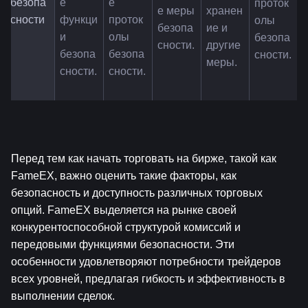
безопа
е 
е 
проток
е меры 
хранен
сности
функци
проток
олы 
безопа
ие и 
и 
олы 
безопа
сности.
другие 
безопа
безопа
сности.
меры.
сности.
сности.
Перед тем как начать торговать на бирже, такой как 
FameEX, важно оценить такие факторы, как 
безопасность и доступность различных торговых 
опций. FameEX выделяется на рынке своей 
конкурентоспособной структурой комиссий и 
передовыми функциями безопасности. Эти 
особенности удовлетворяют потребности трейдеров 
всех уровней, предлагая гибкость и эффективность в 
выполнении сделок.