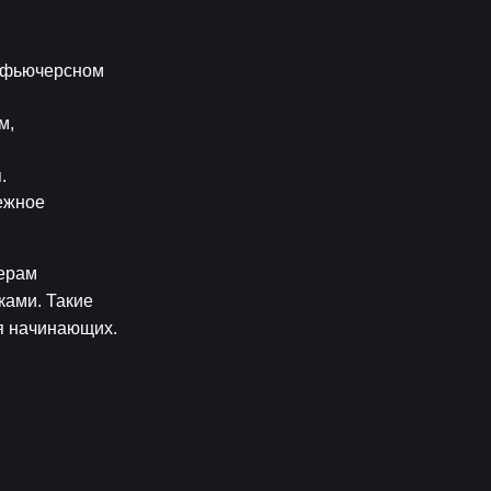
а фьючерсном 
, 
.
ежное 
ерам 
ами. Такие 
я начинающих.