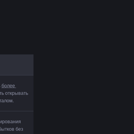
 
более 
ть открывать 
талом.
ирования 
ытков без 