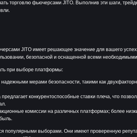
ать торговлю фьючерсами JITO. Выполнив эти шаги, трейде
вли.
ерсами JITO имеет решающее значение для вашего успеха 
льзовании, безопасной и оснащенной всеми необходимыми
ать при выборе платформы:
с надежными мерами безопасности, такими как двухфакторн
 предлагает конкурентоспособные ставки плеча, что позволя
ал.
акционные комиссии на различных платформах; более низки
быль.
тся популярными выборами. Они имеют проверенную репута