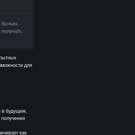
 бычьих 
 получать 
пытных 
зможности для 
е в будущем.
 получения 
ичивает как 