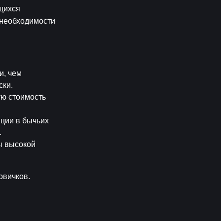
ихся 
 необходимости 
, чем 
ски.
ю стоимость 
ции в бычьих 
.
 высокой 
овичков.