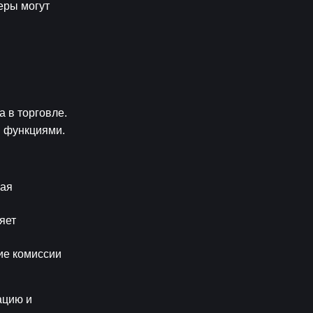
ры могут 
в торговле. 
 функциями.
ая 
ет 
е комиссии 
цию и 