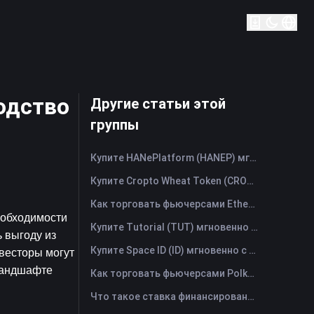
одство
Другие статьи этой
группы
Купите HANePlatform (HANEP) мгновенно с помощью кредитной или дебетовой карты
Купите Cropto Wheat Token (CROW) мгновенно с помощью кредитной или дебетовой карты
Как торговать фьючерсами Ethena (ENA): Полное руководство для начинающих
обходимости 
Купите Tutorial (TUT) мгновенно с помощью кредитной или дебетовой карты
выгоду из 
Купите Space ID (ID) мгновенно с помощью кредитной или дебетовой карты
есторы могут 
ландшафте 
Как торговать фьючерсами Polkadot (DOT): Полное руководство для начинающих
Что такое ставка финансирования? Понимание рыночных сигналов и распространённых злоупотреблений