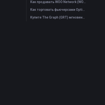
Как продавать WOO Network (WOO)? | FameEX
Как торговать фьючерсами Optimism (OP): Полное руководство для начинающих
Купите The Graph (GRT) мгновенно с помощью кредитной или дебетовой карты