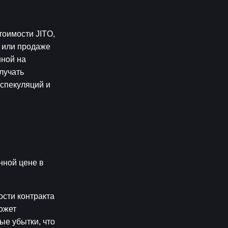
оимости JITO, 
 или продаже 
ной на 
учать 
спекуляций и 
ной цене в 
сти контракта 
жет 
е убытки, что 