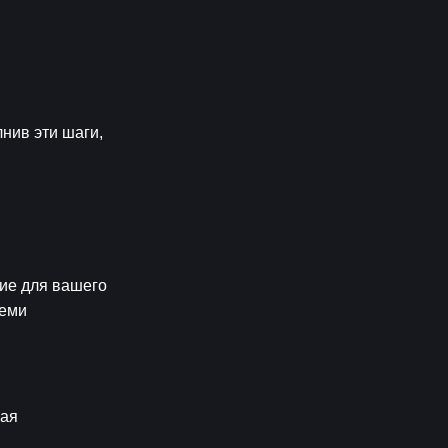
ив эти шаги, 
е для вашего 
еми 
ая 