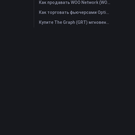
Как продавать WOO Network (WOO)? | FameEX
Как торговать фьючерсами Optimism (OP): Полное руководство для начинающих
Купите The Graph (GRT) мгновенно с помощью кредитной или дебетовой карты