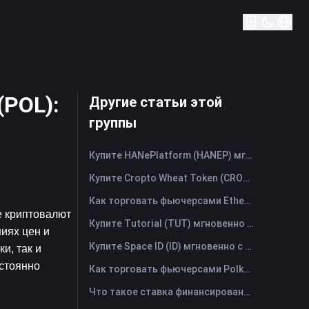
(POL):
Другие статьи этой
группы
Купите HANePlatform (HANEP) мгновенно с помощью кредитной или дебетовой карты
Купите Cropto Wheat Token (CROW) мгновенно с помощью кредитной или дебетовой карты
Как торговать фьючерсами Ethena (ENA): Полное руководство для начинающих
 криптовалют 
Купите Tutorial (TUT) мгновенно с помощью кредитной или дебетовой карты
ях цен и 
Купите Space ID (ID) мгновенно с помощью кредитной или дебетовой карты
, так и 
стоянно 
Как торговать фьючерсами Polkadot (DOT): Полное руководство для начинающих
Что такое ставка финансирования? Понимание рыночных сигналов и распространённых злоупотреблений