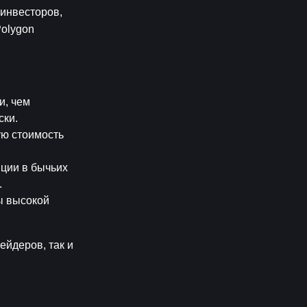
инвесторов, 
olygon 
, чем 
ски.
ю стоимость 
ции в бычьих 
.
 высокой 
йдеров, так и 