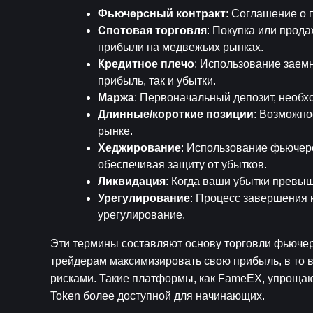
Фьючерсный контракт
: Соглашение о 
Спотовая торговля
: Покупка или прод
прибыли на медвежьих рынках.
Кредитное плечо
: Использование заемн
прибыль, так и убытки.
Маржа
: Первоначальный депозит, необх
Длинные/короткие позиции
: Возможно
рынке.
Хеджирование
: Использование фьючер
обеспечивая защиту от убытков.
Ликвидация
: Когда ваши убытки превы
Урегулирование
: Процесс завершения к
урегулирование.
Эти термины составляют основу торговли фьючерс
трейдерам максимизировать свою прибыль, в то 
рисками. Такие платформы, как FameEX, упрощаю
Token более доступной для начинающих.