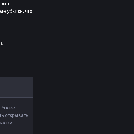
жет 
е убытки, что 
n.
 
более 
ть открывать 
талом.