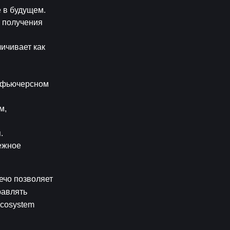
е в будущем.
 получения 
ичивает как 
а фьючерсном 
, 
.
ежное 
чо позволяет 
авлять 
cosystem 