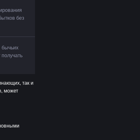
ирования 
ытков без 
 бычьих 
 получать 
ающих, так и 
, может 
новными 