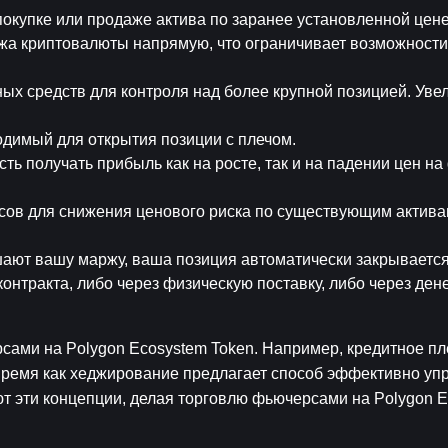
покупке или продаже актива по заранее установленной цен
ажа криптовалюты напрямую, что ограничивает возможности
ых средств для контроля над более крупной позицией. Увел
одимый для открытия позиции с плечом.
сть получать прибыль как на росте, так и на падении цен н
сов для снижения ценового риска по существующим активам
шают вашу маржу, ваша позиция автоматически закрывается
онтракта, либо через физическую поставку, либо через ден
ами на Polygon Ecosystem Token. Например, кредитное пле
время как хеджирование предлагает способ эффективно упр
т эти концепции, делая торговлю фьючерсами на Polygon E