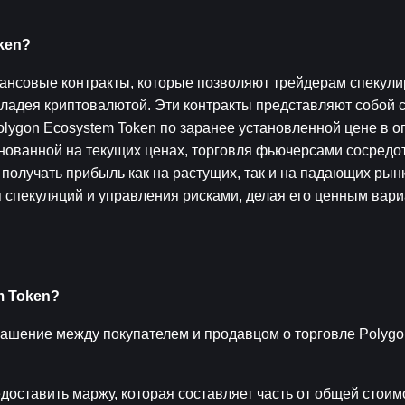
ken?
ансовые контракты, которые позволяют трейдерам спекулир
владея криптовалютой. Эти контракты представляют собой 
lygon Ecosystem Token по заранее установленной цене в о
снованной на текущих ценах, торговля фьючерсами сосредот
олучать прибыль как на растущих, так и на падающих рынка
 спекуляций и управления рисками, делая его ценным вари
m Token?
ашение между покупателем и продавцом о торговле Polygo
оставить маржу, которая составляет часть от общей стоимо