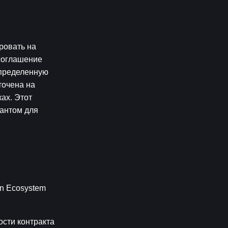
овать на 
соглашение 
пределенную 
очена на 
х. Этот 
антом для 
n Ecosystem 
сти контракта 