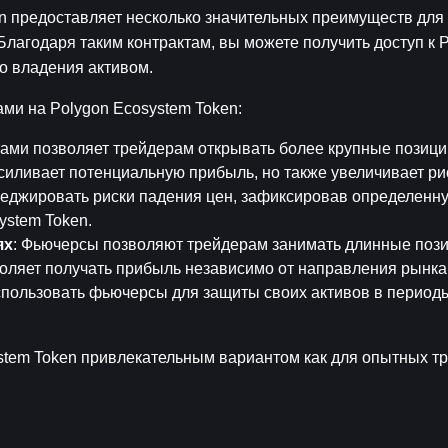
 предоставляет несколько значительных преимуществ для 
лагодаря таким контрактам, вы можете получить доступ к P
о владения активом.
ми на Polygon Ecosystem Token:
ами позволяет трейдерам открывать более крупные позиции
силивает потенциальную прибыль, но также увеличивает ри
хеджировать риски падения цен, зафиксировав определенну
ystem Token.
ях
: Фьючерсы позволяют трейдерам занимать длинные пози
воляет получать прибыль независимо от направления рынка
спользовать фьючерсы для защиты своих активов в периоды
em Token привлекательным вариантом как для опытных тре