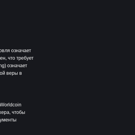
вля означает 
н, что требует 
g) означает 
ой веры в 
orldcoin 
ера, чтобы 
ументы 