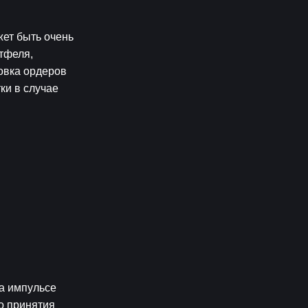
ет быть очень 
феля, 
вка ордеров 
и в случае 
а импульсе 
 принятия 