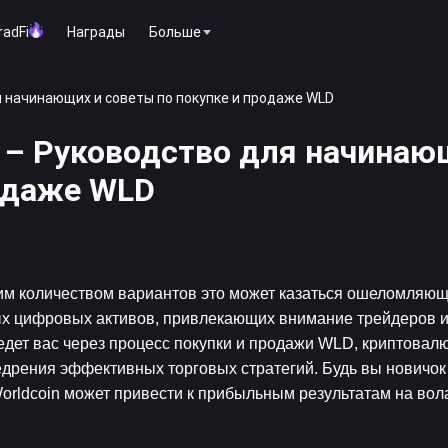
radFi
Награды
Больше
ля начинающих и советы по покупке и продаже WLD
n – Руководство для начинаю
родаже WLD
им количеством вариантов это может казаться ошеломляющи
ых цифровых активов, привлекающих внимание трейдеров и 
едет вас через процесс покупки и продажи WLD, криптовалют
едрения эффективных торговых стратегий. Будь вы новичок
orldcoin может привести к прибыльным результатам на вол