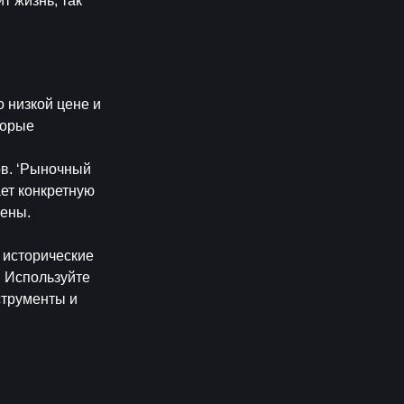
 жизнь, так 
 низкой цене и 
орые 
ов. ‘Рыночный 
ет конкретную 
ены. 
исторические 
 Используйте 
трументы и 