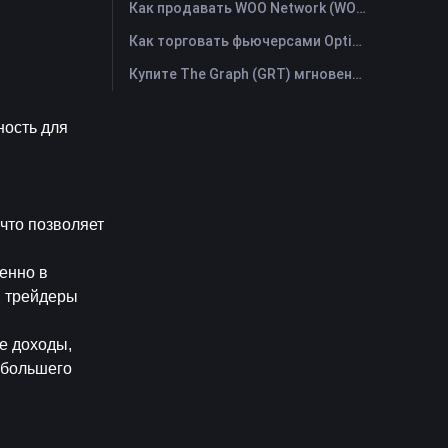
Как продавать WOO Network (WOO)? | FameEX
Как торговать фьючерсами Optimism (OP): Полное руководство для начинающих
Купите The Graph (GRT) мгновенно с помощью кредитной или дебетовой карты
ость для 
что позволяет 
енно в 
 трейдеры 
 доходы, 
большего 