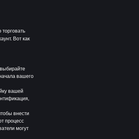
 торговать 
унт. Вот как 
 выбирайте 
начала вашего 
йку вашей 
нтификация, 
чтобы внести 
т процесс 
атели могут 