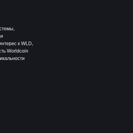
темы, 
и 
нтерес к WLD, 
ь Worldcoin 
икальности 