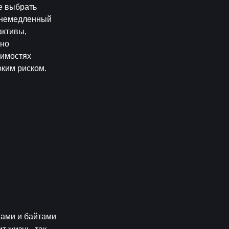
е выбрать 
 немедленный 
ктивы, 
но 
имостях 
оким риском.
ами и байтами 