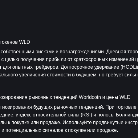
n
 токенов WLD
х собственными рисками и вознаграждениями. Дневная торго
я с целью получения прибыли от краткосрочных изменений це
 для опытных трейдеров. Долгосрочное удержание (HODLin
ального увеличения стоимости в будущем, но требует сильн
гнозирования рыночных тенденций Worldcoin и цены WLD
гнозирования будущих рыночных тенденций. При торговле W
едние, индекс относительной силы (RSI) и полосы Боллиндж
лы к покупке или продаже. Используйте продвинутые инстр
и потенциальных сигналов к покупке или продаже.