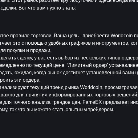
. Этот рынок работает круглосуточно и здесь всегда кипит
сделки. Вот что вам нужно знать:
отое правило торговли. Ваша цель - приобрести Worldcoin по
чает это с помощью удобных графиков и инструментов, кот
ля покупки и продажи.
сделать сделку, у вас есть выбор из нескольких типов ордер
емедленно по текущей цене. ‘Лимитный ордер’ устанавлива
родать, ожидая, когда рынок достигнет установленной вами ц
оить эти ордера.
анализируют текущий тренд рынка Worldcoin, просматривая 
 важно для принятия информированных торговых решений.
 для точного анализа трендов цен. FameEX предлагает инс
ому, так что вы можете стать опытным трейдером.