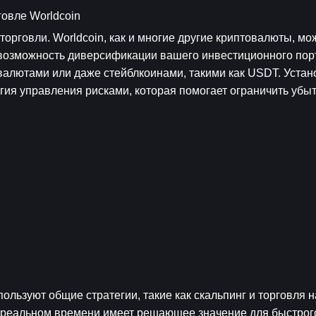
говле Worldcoin
рговли. Worldcoin, как и многие другие криптовалюты, мож
 возможность диверсификации вашего инвестиционного порт
алютами или даже стейблкоинами, такими как USDT. Устано
ия управления рисками, которая помогает ограничить убытк
ользуют общие стратегии, такие как скальпинг и торговля н
 реальном времени имеет решающее значение для быстрого