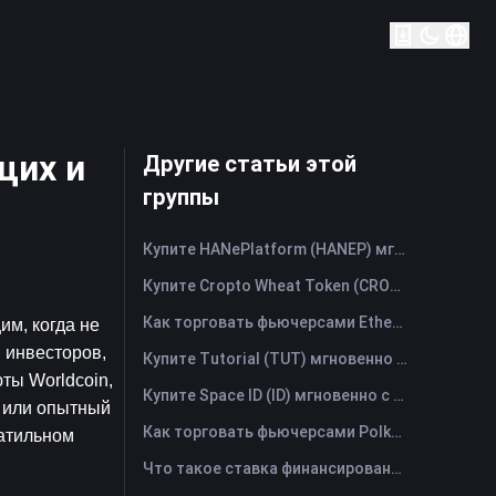
щих и
Другие статьи этой
группы
Купите HANePlatform (HANEP) мгновенно с помощью кредитной или дебетовой карты
Купите Cropto Wheat Token (CROW) мгновенно с помощью кредитной или дебетовой карты
Как торговать фьючерсами Ethena (ENA): Полное руководство для начинающих
м, когда не 
инвесторов, 
Купите Tutorial (TUT) мгновенно с помощью кредитной или дебетовой карты
ы Worldcoin, 
Купите Space ID (ID) мгновенно с помощью кредитной или дебетовой карты
 или опытный 
Как торговать фьючерсами Polkadot (DOT): Полное руководство для начинающих
атильном 
Что такое ставка финансирования? Понимание рыночных сигналов и распространённых злоупотреблений