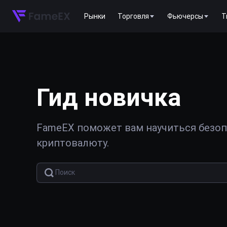
Рынки
Торговля
Фьючерсы
T
Гид новичка
FameEX поможет вам научиться безопа
криптовалюту.