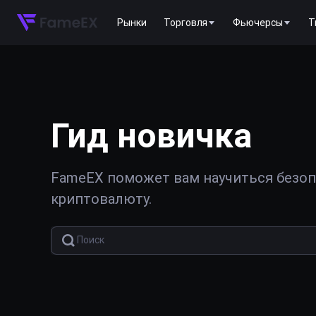
Рынки
Торговля
Фьючерсы
T
Гид новичка
FameEX поможет вам научиться безопа
криптовалюту.