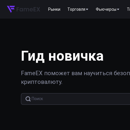
Рынки
Торговля
Фьючерсы
T
Гид новичка
FameEX поможет вам научиться безопа
криптовалюту.