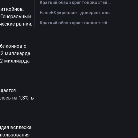
Краткий обзор криптоновостей FameEX за сегодня | 29 июля 2026 г
биткойнов,
FameEX укрепляет доверие пользователей благодаря восьми годам стабильной работы и глобальному росту
. Генеральный
Краткий обзор криптоновостей FameEX за сегодня | 28 июля 2026 г
ческие рынки.
йблкоинов с
82 миллиарда
12 миллиарда
щается,
ось на 1,3%, в
идая всплеска
спользования