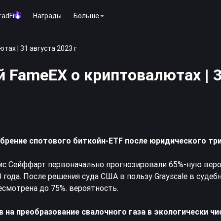
radFi
Награды
Больше
ах | 31 августа 2023 г
й FameEX о криптовалютах | 
обрение спотового
биткойн
-ETF после юридического тр
мс Сейффарт первоначально прогнозировали 65%-ную вер
 года. После решения суда США в пользу Grayscale в судеб
есмотрена до 75%. вероятность.
в на преобразование свалочного газа в экологически ч