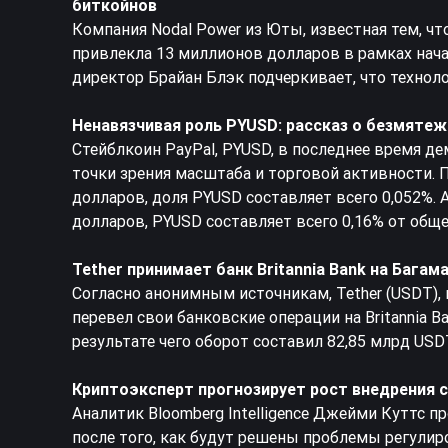
биткойнов
Компания Nodal Power из Юты, известная тем, ч
привлекла 13 миллионов долларов в рамках нача
директор Брайан Блэк подчеркивает, что технол
Ненавязчивая роль PYUSD: рассказ о безмяте
Стейблкоин PayPal, PYUSD, в последнее время де
точки зрения масштаба и торговой активности. 
долларов, доля PYUSD составляет всего 0,052%.
долларов, PYUSD составляет всего 0,16% от общ
Tether принимает банк Britannia Bank на Бага
Согласно анонимным источникам, Tether (USDT),
перевел свои банковские операции на Britannia B
результате чего оборот составил 82,85 млрд USD
Криптоэксперт прогнозирует рост внедрения 
Аналитик Bloomberg Intelligence Джейми Куттс 
после того, как будут решены проблемы регули