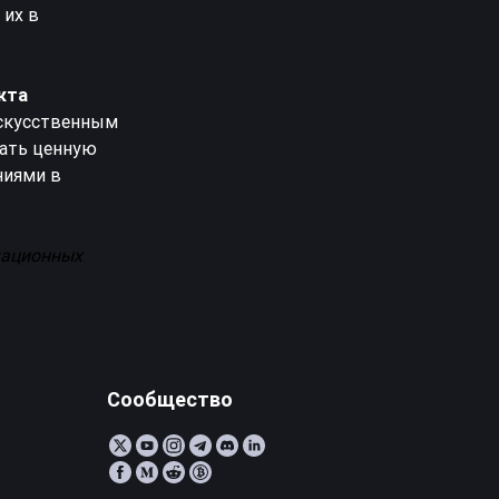
 их в
кта
искусственным
рать ценную
ниями в
мационных
Сообщество