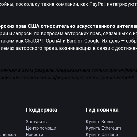
ойны, поскольку такие компании, как PayPal, интегрируют
орских прав США относительно искусственного интелле
ии и запросы по вопросам авторских прав, связанных с 
таким как ChatGPT OpenAI и Bard от Google. Их цель — соб
емах авторского права, возникающих в связи с достиже
вленная в этом разделе, предназначена только для инфор
стиционные советы или официальную точку зрения FameEX.
Поддержка
Гид новичка
Загрузить
Купить Bitcoin
Центр помощи
Купить Ethereum
ючерсов
Новости
Купить Cardano