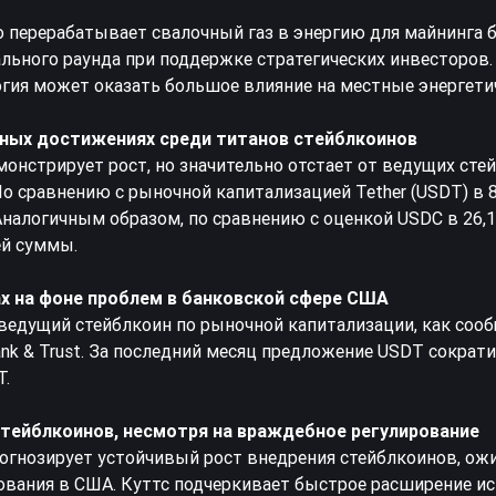
то перерабатывает свалочный газ в энергию для майнинга 
льного раунда при поддержке стратегических инвесторов
огия может оказать большое влияние на местные энергети
жных достижениях среди титанов стейблкоинов
монстрирует рост, но значительно отстает от ведущих сте
По сравнению с рыночной капитализацией Tether (USDT) в 
 Аналогичным образом, по сравнению с оценкой USDC в 26,
ей суммы.
мах на фоне проблем в банковской сфере США
 ведущий стейблкоин по рыночной капитализации, как сооб
ank & Trust. За последний месяц предложение USDT сократил
T.
стейблкоинов, несмотря на враждебное регулирование
прогнозирует устойчивый рост внедрения стейблкоинов, ож
рования в США. Куттс подчеркивает быстрое расширение и