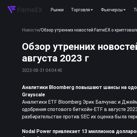
Рынки
Торговля
Фьючерсы
T
Новости
/
Обзор утренних новостей FameEX о криптовалют
Обзор утренних новосте
августа 2023 г
2023-08-31 04:04:40
Аналитики Bloomberg повышают шансы на од
Grayscale
Аналитики ETF Bloomberg Эрик Балчунас и Джей
одобрения спотового биткойн-ETF в августе 2023
разбирательстве против SEC их оценка была пер
Nodal Power привлекает 13 миллионов долларо