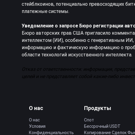
стейблкоинов, потенциально превосходящих битк
платежные системы.
Уведомление о запросе Бюро регистрации авт
Бюро авторских прав США пригласило комментар
интеллектом (ИИ), особенно с генеративным ИИ, 
информацию и фактическую информацию о пробл
области технологий искусственного интеллекта.
Отказ от ответственности: информация, предста
целей и не представляет собой какие-либо инве
О нас
Продукты
О нас
Спот
Условия
Бессрочный USDT
Конфиденциальность
Копирование Cделок Фь