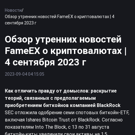
Новости
/
Обзор утренних новостей FameEX о криптовалютах | 4
сентября 2023 г
Обзор утренних новостей
FameEX о криптовалютах |
4 сентября 2023 г
2023-09-04 04:15:05
Как отличить правду от домыслов: раскрытие
теорий, связанных с предполагаемым
приобретением
биткойнов
компанией BlackRock
SEC отложила одобрение семи спотовых биткойн-ETF,
включая Ishares Bitcoin Trust от BlackRock. Согласно
показателям Into The Block, с 13 по 31 августа
биткойн-киты увеличили свои активы на 1,5