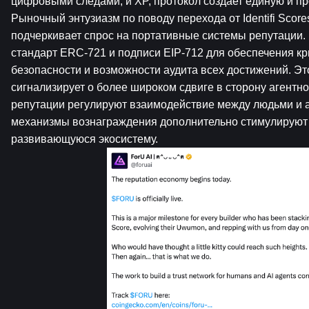
цифровыми следами, и XP, протокол создает единую и пр
Рыночный энтузиазм по поводу перехода от Identifi Score
подчеркивает спрос на портативные системы репутации. F
стандарт ERC-721 и подписи EIP-712 для обеспечения кр
безопасности и возможности аудита всех достижений. Это
сигнализирует о более широком сдвиге в сторону агентног
репутации регулируют взаимодействие между людьми и а
механизмы вознаграждения дополнительно стимулируют в
развивающуюся экосистему.