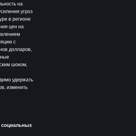
ьность на 
иления угроз 
ре в регионе 
ия цен на 
авлением 
яцию с 
ов долларов, 
ные 
ким шоком, 
димо удержать 
в, изменить 
 социальных 