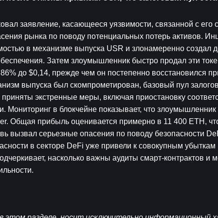
ковал заявление, касающееся уязвимости, связанной с его 
асения рынка по поводу потенциальных потерь активов. Инц
мостью в механизме выпуска USR и злонамеренно создал де
обеспечения. Затем злоумышленник быстро продал эти токе
 86% до $0,14, прежде чем он постепенно восстановился пр
ханизм выпуска был скомпрометирован, базовый пул залогов
е приняты экстренные меры, включая приостановку соответ
. Мониторинг в блокчейне показывает, что злоумышленник 
r. Общая прибыль оценивается примерно в 11 400 ETH, что
вь вызвал серьезные опасения по поводу безопасности DeF
сности в секторе DeFi уже привели к совокупным убыткам 
подчеркивает, насколько важны аудиты смарт-контрактов и 
ильности.
 этом разделе, носит исключительно информационный ха