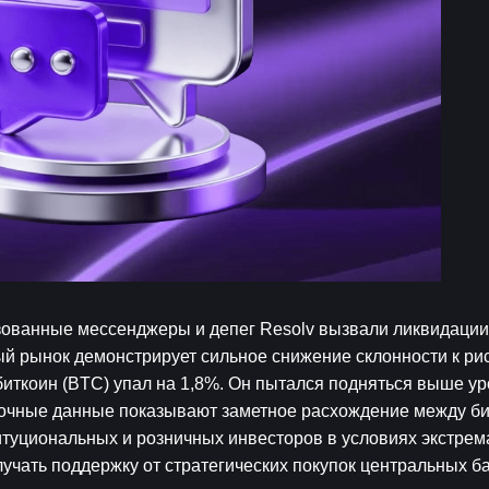
зованные мессенджеры и депег Resolv вызвали ликвидации 
й рынок демонстрирует сильное снижение склонности к рис
иткоин (BTC) упал на 1,8%. Он пытался подняться выше уро
ночные данные показывают заметное расхождение между би
итуциональных и розничных инвесторов в условиях экстрема
учать поддержку от стратегических покупок центральных бан