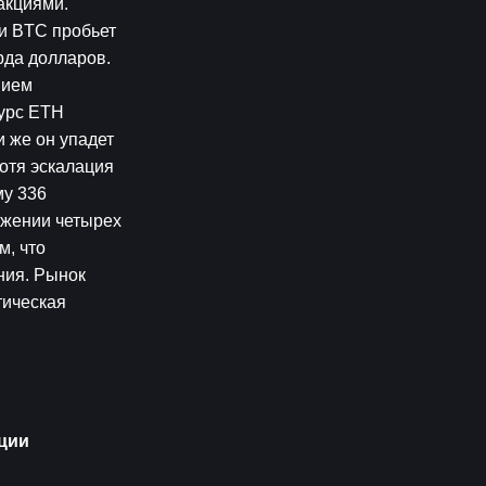
кциями. 
и BTC пробьет 
да долларов. 
ием 
урс ETH 
же он упадет 
тя эскалация 
у 336 
жении четырех 
, что 
ия. Рынок 
ическая 
ии 