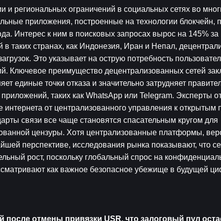
и и региональных ограничений в социальных сетях во многи
ьные приложения, построенные на технологии блокчейн, п
да. Интерес к ним в поисковых запросах вырос на 145% за 
 в таких странах, как Индонезия, Иран и Непал, децентрал
агрузок. Это указывает на острую потребность пользователе
й. Ключевое преимущество децентрализованных сетей закл
яет единые точки отказа и значительно затрудняет правител
риложений, таких как WhatsApp или Telegram. Эксперты отр
е интернета от централизованного управления к открытым п
рты связи все чаще становятся спасательным кругом для 
ованной цензуры. Хотя централизованные платформы, веро
шей перспективе, исследования рынка показывают, что се
ьный рост, поскольку глобальный спрос на конфиденциаль
ассматривают как важное безопасное убежище в будущей ци
й после отмены привязки USR, что залоговый пул остае