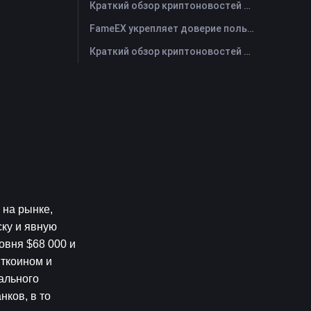
Краткий обзор криптоновостей FameEX за сегодня | 29 июля 2026 г
FameEX укрепляет доверие пользователей благодаря восьми годам стабильной работы и глобальному росту
Краткий обзор криптоновостей FameEX за сегодня | 28 июля 2026 г
на рынке, 
ку и явную 
вня $68 000 и 
ткоином и 
льного 
ков, в то 