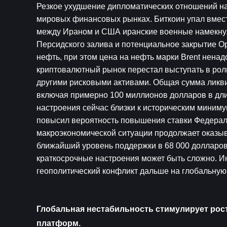
Резкое ухудшение дипломатических отношений на
мировых финансовых рынках. Биткоин упал вмест
между Ираном и США иранские военные намекнули
Персидского залива и потенциальное закрытие Ор
нефть, при этом цена на нефть марки Brent нена
криптовалютный рынок перестал выступать в роли
другими рисковыми активами. Общая сумма ликвид
включая примерно 100 миллионов долларов в длин
настроения сейчас близки к историческим миним
повысил вероятность повышения ставки Федераль
макроэкономической ситуации продолжает оказыв
ближайший уровень поддержки в 68 000 долларов. 
краткосрочные настроения может быть сложно. Ин
геополитический конфликт дальше на глобальную
Глобальная нестабильность стимулирует рос
платформ.