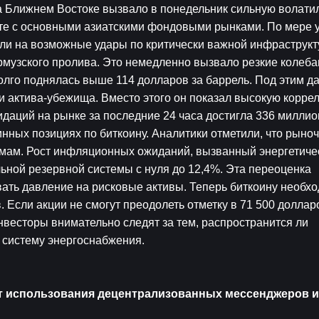
 Ближнем Востоке вызвало в понедельник сильную волатил
е с основными азиатскими фондовыми рынками. По мере ус
 на возможные удары по критически важной инфраструкту
музского пролива. Это немедленно вызвало резкие колебан
долго поднялась выше 114 долларов за баррель. Под этим д
 актива-убежища. Вместо этого он показал высокую коррел
аций на рынке за последние 24 часа достигла 336 миллион
ных позициях по биткоину. Аналитики отметили, что рыноч
умам. Рост инфляционных ожиданий, вызванный энергетичес
ной резервной системы с нуля до 12,4%. Эта переоценка 
ать давление на рисковые активы. Теперь биткоину необхо
Если акции не смогут преодолеть отметку в 71 500 долларо
весторы внимательно следят за тем, распространится ли 
 систему энергоснабжения.
т использования децентрализованных мессенджеров и