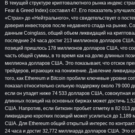
В текущей структуре криптовалютного рынка индекс страха
Fear & Greed Index) составил 47. Его показатель улучшил
«Страх» до «Нейтрального», что свидетельствует о пост
доверия инвесторов после недавнего спада на рынке. Со
данным Coinglass, общий объем ликвидаций на криптова
последние 24 часа достиг 213 миллионов долларов США. 
позиций пришлось 178 миллионов долларов США, что со
часть общей суммы, в то время как на долю длинных пози
миллиона долларов США. Это показывает, что отскок пре
трейдеров, играющих на понижение. Давление ликвидаций
того, как Ethereum и Bitcoin пробили ключевые уровни соп
показал относительно сильную поддержку около 79 000 д
если он упадет ниже 74 533 долларов США, совокупная и
длинных позиций на основных биржах может достичь 1,5
США. Напротив, если биткоин пробьет отметку в 82 013 д
ликвидацию коротких позиций может усилиться до 1,189 
США. Для Ethereum общий открытый интерес по контракта
24 часа и достиг 32,772 миллиарда долларов США. Это о