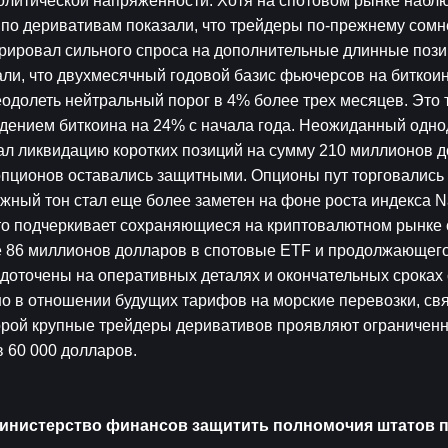
литической напряженности. Хотя на спотовом рынке наблю
по деривативам показали, что трейдеры по-прежнему сомне
трировал сильного спроса на дополнительные длинные позиц
ли, что двухмесячный годовой базис фьючерсов на биткоин
еодолеть нейтральный порог в 4% более трех месяцев. Это 
адением биткоина на 24% с начала года. Неожиданный одно
л ликвидацию коротких позиций на сумму 210 миллионов д
опционов оставались защитными. Опционы пут торговались 
жный тон стал еще более заметен на фоне роста индекса Na
то подчеркивает сохраняющиеся на криптовалютном рынке с
е 86 миллионов долларов в спотовые ETF и продолжающего
едоточены на оперативных деталях и окончательных сроках 
 в отношении будущих тарифов на морские перевозки, свя
орой крупные трейдеры деривативов проявляют ограниченну
 60 000 долларов.
инистерство финансов защитить полномочия штатов п