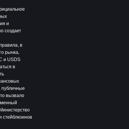
фициальное 
ых 
я и 
о создает 
равила, в 
о рынка, 
C и USDS 
ться в 
ь 
ансовых 
 публичные 
то вызвало 
еменный 
Министерство 
 стейблкоинов 