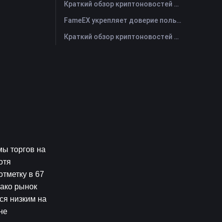
Краткий обзор криптоновостей FameEX за сегодня | 29 июля 2026 г
FameEX укрепляет доверие пользователей благодаря восьми годам стабильной работы и глобальному росту
Краткий обзор криптоновостей FameEX за сегодня | 28 июля 2026 г
ы торгов на 
тя 
тметку в 67 
ако рынок 
я низким на 
е 