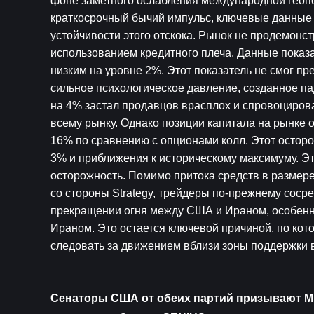
фоне заметного ослабления международной геопо
краткосрочный бычий импульс, ключевые данные 
устойчивости этого отскока. Рынок не продемонс
использованием кредитного плеча. Данные показа
низким на уровне 2%. Этот показатель не смог пр
сильное психологическое давление, созданное п
на 4% застал продавцов врасплох и спровоцирова
всему рынку. Однако позиции капитала на рынке 
16% по сравнению с опционами колл. Этот осторо
3% и приближения к историческому максимуму. Э
осторожность. Помимо притока средств в размер
со стороны Strategy, трейдеры по-прежнему соср
прекращении огня между США и Ираном, особенно
Ираном. Это остается ключевой причиной, по кот
следовать за движением вблизи зоны поддержки в
Сенаторы США от обеих партий призывают М