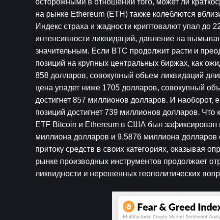
осторожными в отношении того, может ли краткос
на рынке Ethereum (ETH) также колеблются вблиз
Индекс страха и жадности криптовалют упал до 22
интенсивности ликвидаций, давление на вымыван
значительным. Если BTC продолжит расти и преод
позиций на крупных центральных биржах, как ожид
858 долларов, совокупный объем ликвидаций длин
цена упадет ниже 1705 долларов, совокупный об
достигнет 857 миллионов долларов. И наоборот, е
позиций достигнет 739 миллионов долларов. Что к
ETF Bitcoin и Ethereum в США был зафиксирован 
миллиона долларов и 9,5876 миллиона долларов с
притоку средств в своих категориях, оказывая оп
рынке производных инструментов продолжает отр
ликвидности и нерешенных геополитических вопр