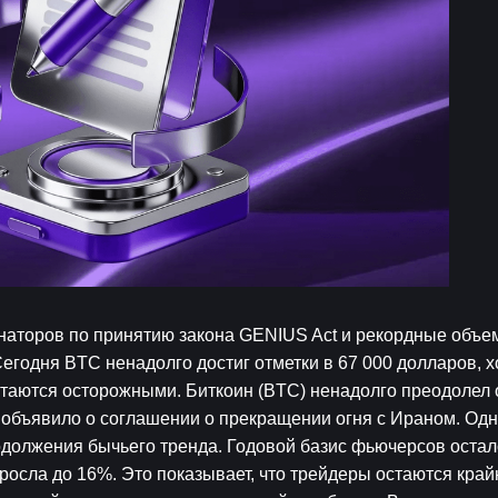
торов по принятию закона GENIUS Act и рекордные объем
Сегодня BTC ненадолго достиг отметки в 67 000 долларов, хо
таются осторожными. Биткоин (BTC) ненадолго преодолел о
 объявило о соглашении о прекращении огня с Ираном. Одн
должения бычьего тренда. Годовой базис фьючерсов осталс
росла до 16%. Это показывает, что трейдеры остаются крайн