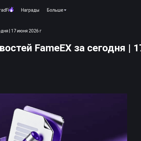
radFi
Награды
Больше
ня | 17 июня 2026 г
востей FameEX за сегодня | 