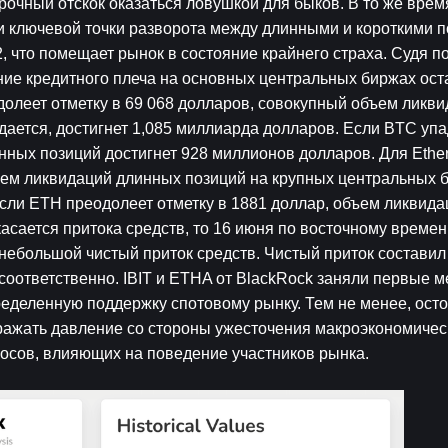
рочный отскок оказаться ловушкой для быков. В то же врем
и ключевой точки разворота между длинными и короткими п
, что помещает рынок в состояние крайнего страха. Судя по
ие кредитного плеча на основных центральных биржах оста
олеет отметку в 69 068 долларов, совокупный объем ликвид
ается, достигнет 1,085 миллиарда долларов. Если BTC упад
ных позиций достигнет 928 миллионов долларов. Для Ether
ъем ликвидаций длинных позиций на крупных центральных б
сли ETH преодолеет отметку в 1881 доллар, объем ликвидац
асается притока средств, то 16 июня по восточному времен
небольшой чистый приток средств. Чистый приток составил 
оответственно. IBIT и ETHA от BlackRock заняли первые ме
ределенную поддержку спотовому рынку. Тем не менее, осто
ажать давление со стороны ужесточения макроэкономическ
осов, влияющих на поведение участников рынка.