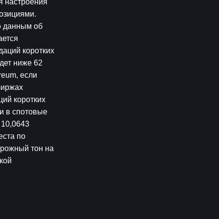
я настроения 
озициями. 
 данным об 
ется 
аций коротких 
ет ниже 62 
eum, если 
иржах 
ий коротких 
и в спотовые 
10,0643 
ста по 
рожный тон на 
ой 