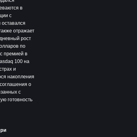
дался 
ваются в 
ии с 
 оставался 
также отражает 
дневный рост 
олларов по 
с премией в 
sdaq 100 на 
трах и 
ся накопления 
соглашения о 
занных с 
ю готовность 
ри 