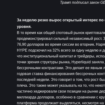
Трамп подписал закон GE
За неделю резко вырос открытый интерес по ф
уровня.
В то время как общий спотовый рынок криптовалют
продемонстрировал сильный независимый рост. За
76,90 долларов во время сессии во вторник. Нар
HYPE подскочил на 32% всего за одну неделю и до
что институциональный капитал и трейдеры, испо
точки зрения структуры рынка, Hyperliquid заня
бессрочными контрактами. Это делает ее явным л
годовая ставка финансирования бессрочных контр
последней недели. Это говорит о том, что рост б
плеча. Это также может указывать на то, что нек
частично хеджировали свои позиции на рынке де
миллиарда долларов, особенно в сравнении с к
платформа продолжает выделяться, несмотря на т