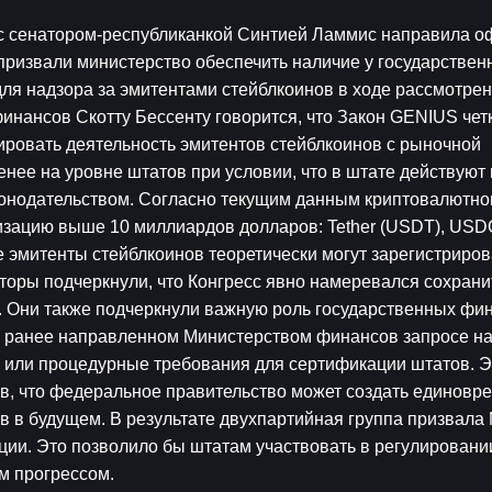
 с сенатором-республиканкой Синтией Ламмис направила о
ризвали министерство обеспечить наличие у государственн
я надзора за эмитентами стейблкоинов в ходе рассмотрени
нансов Скотту Бессенту говорится, что Закон GENIUS четк
ировать деятельность эмитентов стейблкоинов с рыночной 
ее на уровне штатов при условии, что в штате действуют п
онодательством. Согласно текущим данным криптовалютног
изацию выше 10 миллиардов долларов: Tether (USDT), USD
ые эмитенты стейблкоинов теоретически могут зарегистрирова
оры подчеркнули, что Конгресс явно намеревался сохранит
 Они также подчеркнули важную роль государственных фин
 ранее направленном Министерством финансов запросе на
и или процедурные требования для сертификации штатов. Э
в, что федеральное правительство может создать единовр
в в будущем. В результате двухпартийная группа призвала 
ии. Это позволило бы штатам участвовать в регулировании
м прогрессом.