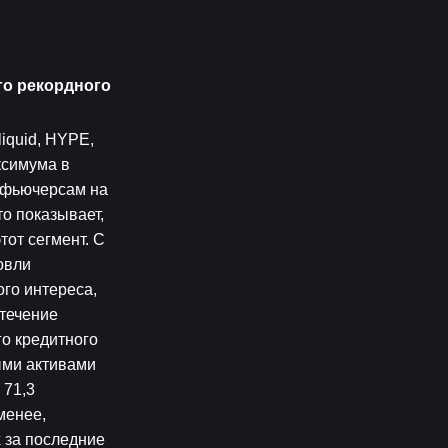
о рекордного 
quid, HYPE, 
симума в 
 фьючерсам на 
 показывает, 
от сегмент. С 
вли 
го интереса, 
течение 
о кредитного 
ми активами 
71,3 
енее, 
за последние 