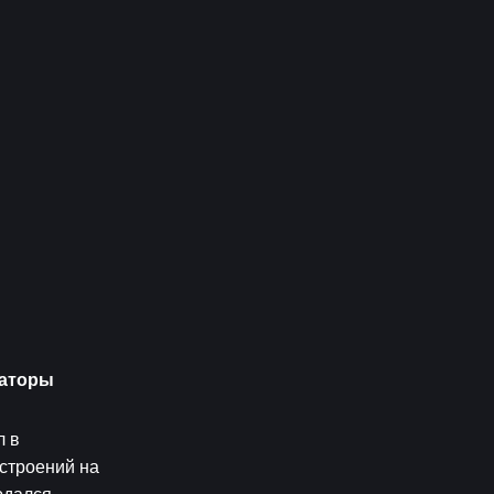
аторы 
 в 
строений на 