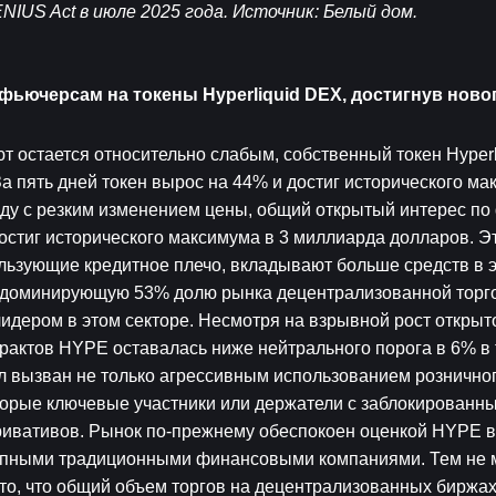
NIUS Act в июле 2025 года. Источник: Белый дом.
ьючерсам на токены Hyperliquid DEX, достигнув новог
 остается относительно слабым, собственный токен Hyperli
 пять дней токен вырос на 44% и достиг исторического мак
яду с резким изменением цены, общий открытый интерес по
стиг исторического максимума в 3 миллиарда долларов. Это
льзующие кредитное плечо, вкладывают больше средств в эт
ла доминирующую 53% долю рынка децентрализованной торго
идером в этом секторе. Несмотря на взрывной рост открыто
актов HYPE оставалась ниже нейтрального порога в 6% в 
ыл вызван не только агрессивным использованием розничног
оторые ключевые участники или держатели с заблокированны
ривативов. Рынок по-прежнему обеспокоен оценкой HYPE в 
рупными традиционными финансовыми компаниями. Тем не м
о, что общий объем торгов на децентрализованных биржах 