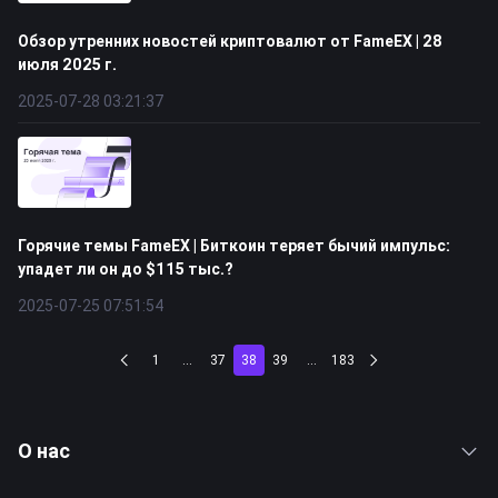
Обзор утренних новостей криптовалют от FameEX | 28
июля 2025 г.
2025-07-28 03:21:37
Горячие темы FameEX | Биткоин теряет бычий импульс:
упадет ли он до $115 тыс.?
2025-07-25 07:51:54
1
...
37
38
39
...
183
О нас