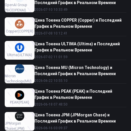
Последний График в Реальном Времени
OpenAI Group
2026-07-10 10:33:49
PBC
(OPENAI)
Цена Токена COPPER (Copper) и Последний
График в Реальном Времени
Copper
(COPPER)
2026-07-08 10:12:41
Цена Токена ULTIMA (Ultima) и Последний
График в Реальном Времени
Ultima
(ULTIMA)
2026-07-02 11:01:59
Цена Токена MU (Micron Technology) и
Последний График в Реальном Времени
Micron
2026-06-22 10:55:10
Technology
(MU)
Цена Токена PEAK (PEAK) и Последний
График в Реальном Времени
PEAK
(PEAK)
2026-06-18 07:48:50
Цена Токена JPM (JPMorgan Chase) и
Последний График в Реальном Времени
JPMorgan
2026-06-16 03:09:37
Chase
(JPM)