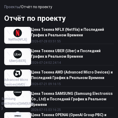
Проекты
/
Отчёт по проекту
Отчёт по проекту
Цена Токена NFLX (Netflix) и Последний
График в Реальном Времени
Netflix
(NFLX)
2026-07-28 03:51:55
Цена Токена UBER (Uber) и Последний
График в Реальном Времени
Uber
(UBER)
2026-07-24 02:24:14
Цена Токена AMD (Advanced Micro Devices) и
Последний График в Реальном Времени
Advanced Micro
2026-07-21 09:16:15
Devices
(AMD)
Цена Токена SAMSUNG (Samsung Electronics
Samsung
Co., Ltd) и Последний График в Реальном
Electronics
(SAMSUNG
Времени
)
2026-07-15 03:16:25
Цена Токена OPENAI (OpenAI Group PBC) и