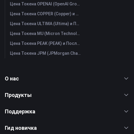
Цена Токена OPENAI (OpenAI Group PBC) и Последний График в Реальном Времени
Цена Токена COPPER (Copper) и Последний График в Реальном Времени
Цена Токена ULTIMA (Ultima) и Последний График в Реальном Времени
Цена Токена MU (Micron Technology) и Последний График в Реальном Времени
Цена Токена PEAK (PEAK) и Последний График в Реальном Времени
Цена Токена JPM (JPMorgan Chase) и Последний График в Реальном Времени
О нас
Продукты
Поддержка
Гид новичка