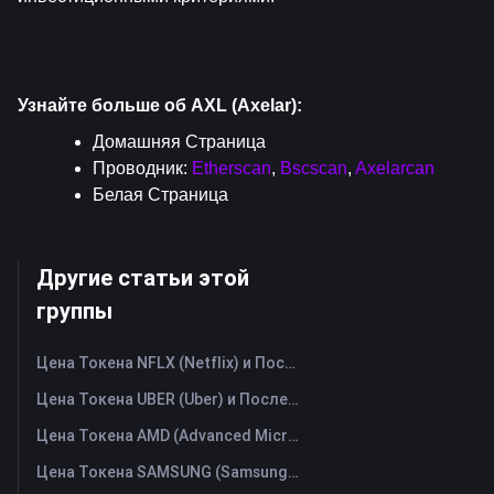
Узнайте больше об AXL (Axelar):
Домашняя Страница
Проводник: 
Etherscan
, 
Bscscan
, 
Axelarcan
Белая Страница
Другие статьи этой
группы
Цена Токена NFLX (Netflix) и Последний График в Реальном Времени
Цена Токена UBER (Uber) и Последний График в Реальном Времени
Цена Токена AMD (Advanced Micro Devices) и Последний График в Реальном Времени
Цена Токена SAMSUNG (Samsung Electronics Co., Ltd) и Последний График в Реальном Времени