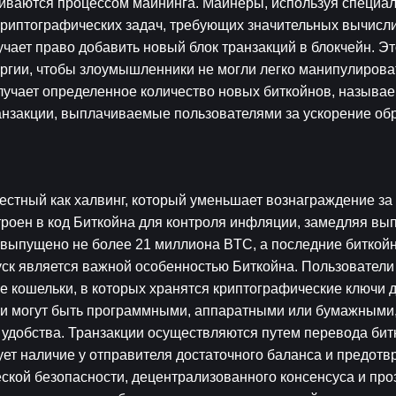
чиваются процессом майнинга. Майнеры, используя специал
риптографических задач, требующих значительных вычисли
ает право добавить новый блок транзакций в блокчейн. Это
ргии, чтобы злоумышленники не могли легко манипулироват
учает определенное количество новых биткойнов, называе
ранзакции, выплачиваемые пользователями за ускорение обр
естный как халвинг, который уменьшает вознаграждение за 
роен в код Биткойна для контроля инфляции, замедляя вып
т выпущено не более 21 миллиона BTC, а последние биткойн
ск является важной особенностью Биткойна. Пользователи 
 кошельки, в которых хранятся криптографические ключи д
ьки могут быть программными, аппаратными или бумажными,
удобства. Транзакции осуществляются путем перевода битк
рует наличие у отправителя достаточного баланса и предотв
кой безопасности, децентрализованного консенсуса и проз