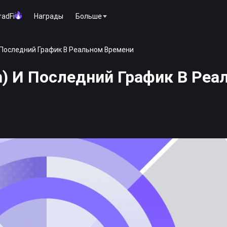
radFi
Награды
Больше
И Последний График В Реальном Времени
in) И Последний График В Реа