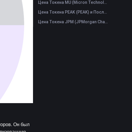
Цена Токена MU (Micron Technology) и Последний График в Реальном Времени
Цена Токена PEAK (PEAK) и Последний График в Реальном Времени
Цена Токена JPM (JPMorgan Chase) и Последний График в Реальном Времени
оров. Он был 
лизованную 