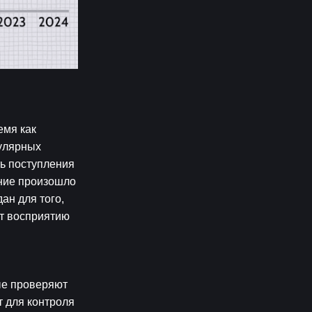
мя как 
улярных 
ь поступления 
ние произошло 
н для того, 
т восприятию 
е проверяют 
 для контроля 