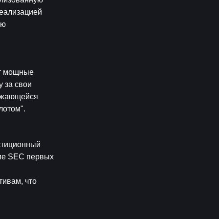
еализацией 
ю 
т мощные 
 за свои 
ижающейся 
лотом".
стиционный 
ие SEC первых 
ивам, что 