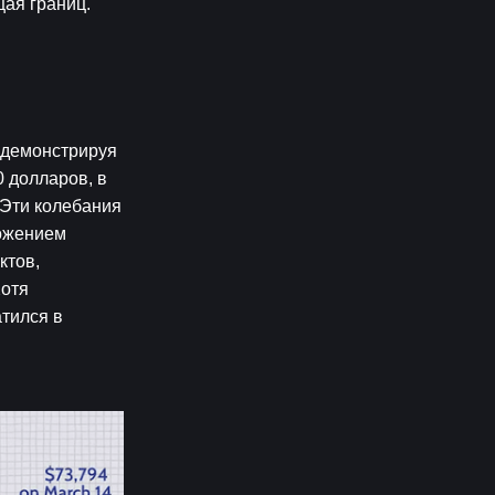
щая границ.
 демонстрируя 
 долларов, в 
 Эти колебания 
ожением 
тов, 
отя 
ился в 