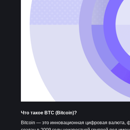
Что такое BTC (Bitcoin)?   
Bitcoin — это инновационная цифровая валюта, 
создан в 2009 году неизвестной группой под им