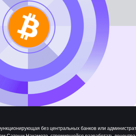
функционирующая без центральных банков или администрат
енем Сатоши Накамото, стремившейся разработать децентра