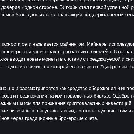
 доверия к одной стороне. Биткойн стал первой успешной р
яемой базы данных всех транзакций, поддерживаемой сеть
опасности сети называется майнингом. Майнеры использую
проверяют и записывают транзакции в блокчейн. В награду
акже вводит новые монеты в систему с предсказуемой и сн
 — одна из причин, по которой его называют "цифровым зо
ена, но и рассматривается как средство сбережения и инве
спроса и предложения на криптовалютных биржах. Одобрен
 важным шагом для признания криптовалютных инвестиций 
е биткойны и выпускают акции, соответствующие этим акт
йнов через традиционные брокерские счета.