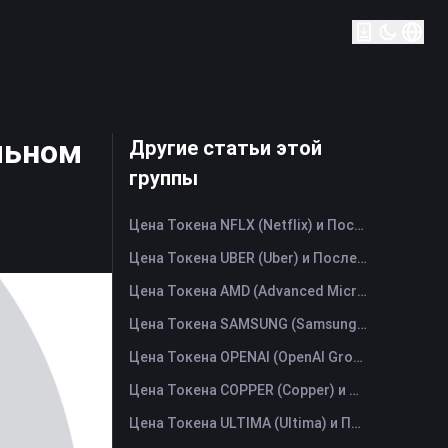
льном
Другие статьи этой
группы
Цена Токена NFLX (Netflix) и Последний График в Реальном Времени
Цена Токена UBER (Uber) и Последний График в Реальном Времени
Цена Токена AMD (Advanced Micro Devices) и Последний График в Реальном Времени
Цена Токена SAMSUNG (Samsung Electronics Co., Ltd) и Последний График в Реальном Времени
Цена Токена OPENAI (OpenAI Group PBC) и Последний График в Реальном Времени
Цена Токена COPPER (Copper) и Последний График в Реальном Времени
Цена Токена ULTIMA (Ultima) и Последний График в Реальном Времени