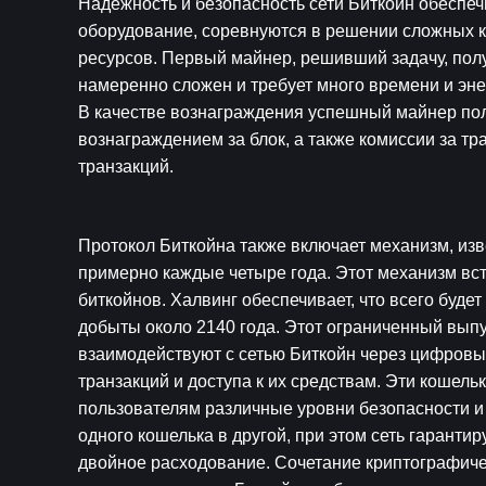
Надежность и безопасность сети Биткойн обеспе
оборудование, соревнуются в решении сложных к
ресурсов. Первый майнер, решивший задачу, получ
намеренно сложен и требует много времени и эне
В качестве вознаграждения успешный майнер пол
вознаграждением за блок, а также комиссии за т
транзакций.
Протокол Биткойна также включает механизм, изв
примерно каждые четыре года. Этот механизм вст
биткойнов. Халвинг обеспечивает, что всего буде
добыты около 2140 года. Этот ограниченный выпу
взаимодействуют с сетью Биткойн через цифровые
транзакций и доступа к их средствам. Эти кошел
пользователям различные уровни безопасности и 
одного кошелька в другой, при этом сеть гаранти
двойное расходование. Сочетание криптографичес