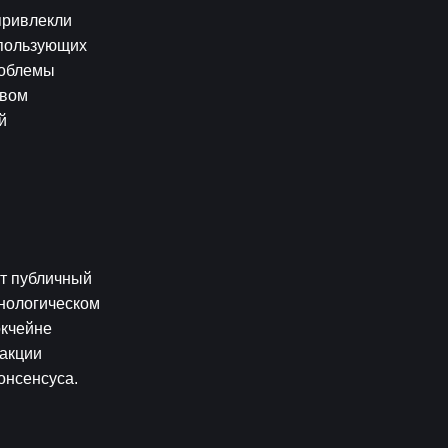
ривлекли 
пользующих 
облемы 
вом 
 
т публичный 
нологическом 
кчейне 
акции 
онсенсуса.