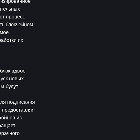
изированное 
тельных 
т процесс 
ь блокчейном. 
мое 
аботки их 
блок вдвое 
уск новых 
ы будут 
ля подписания 
 предоставляя 
ойнов из 
ращает 
рачного 