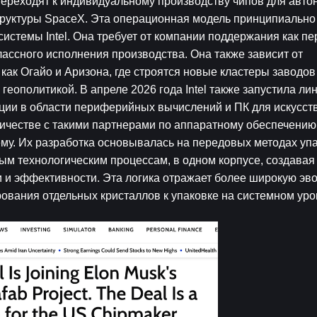
l переходят к индивидуальному производству чипов для авто
руктуры SpaceX. Эта операционная модель принципиально о
истемы Intel. Она требует от компании поддержания как пе
ассного исполнения производства. Она также зависит от 
как Огайо и Аризона, где строятся новые кластеры заводов
геополитикой. В апреле 2026 года Intel также запустила лин
иции в области периферийных вычислений и ПК для искусств
честве с такими партнерами по аппаратному обеспечению, к
му. Их разработка основывалась на передовых методах упак
м технологическим процессам, в одном корпусе, создавая 
 и эффективности. Эта логика отражает более широкую эв
вания отдельных кристаллов к упаковке на системном уро