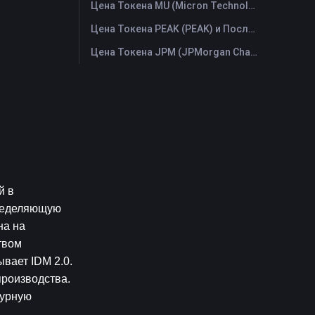
Цена Токена MU (Micron Technology) и Последний График в Реальном Времени
Цена Токена PEAK (PEAK) и Последний График в Реальном Времени
Цена Токена JPM (JPMorgan Chase) и Последний График в Реальном Времени
 в 
ределяющую 
а на 
вом 
вает IDM 2.0. 
роизводства. 
урную 