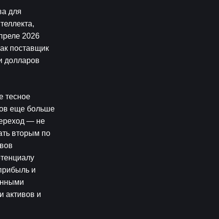
а для 
еллекта, 
преле 2026 
ак поставщик 
 долларов 
 тесное 
ов еще больше 
ереход — не 
ть вторым по 
вов 
тенциалу 
рибыль и 
онными 
 активов и 