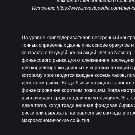
Компания Intel объявила о присоед
Источник: 
https://www.investopedia.com/intel-is
На уровне криптодеривативов бессрочный контрак
точных справочных данных на основе оракулов и
контракта с текущей ценой акций Intel на Nasda
финансового рынка для отслеживания последних д
для корректировки длинных и коротких позиций в
которому производятся каждые восемь часов, пом
денежном рынке. Когда бычьи позиции становят
финансирование коротким позициям. Когда настро
выплачивают средства длинным позициям. Эта стр
даже тогда, когда традиционная фондовая биржа 
риски или выражать направленные взгляды в отве
макроэкономические события.