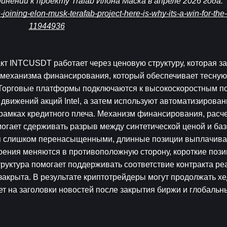
инении к проекту Trafab Илона Маска в апреле 2026 года. 
-joining-elon-musk-terafab-project-here-is-why-its-a-win-for-th
11944936
т INTCUSDT работает через ценовую структуру, которая зав
 механизма финансирования, который обеспечивает тесную 
q. Торговые платформы подключаются к высокоскоростным п
вижений акций Intel, а затем используют автоматизирован
 рамках кредитного плеча. Механизм финансирования, расче
огает сдерживать разрыв между синтетической ценой и баз
ся слишком перенасыщенными, длинные позиции выплачива
ения меняются в противоположную сторону, короткие пози
уктура помогает поддерживать соответствие контракта ре
закрыта. В результате криптотрейдеры могут продолжать хе
т на заголовки новостей после закрытия биржи и глобальны