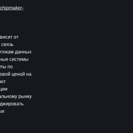
e-chipmaker-
исит от 
связь 
отокам данных 
ные системы 
ты по 
овой ценой на 
ют 
ции 
альному рынку 
джировать 
е 