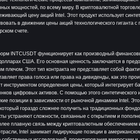
ных мощностей, по всему миру. В криптовалютной торговле
ивающий цену акций Intel. Этот продукт использует синтет
твовать в движении цены акций технологического гиганта с
рском счете.
форм INTCUSDT функционирует как производный финансовы
долларах США. Его основная ценность заключается в предо
м плечом. Этот тип контракта не представляет собой факти
авляет права голоса или права на дивиденды, как это проис
т инструментом определения цены, который интегрирует баз
нков цифровых активов. С помощью этого синтетического и
кие позиции в зависимости от рыночной динамики Intel. Это 
который гораздо сложнее получить на традиционных фондо
ы устраняют сложности, связанные с открытием и пополне
олее плавную связь между криптовалютным обеспечением и
трасли, Intel занимает лидирующие позиции в американском
 собственных исследований, проектирования микросхем и 