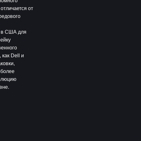
номного 
тличается от 
редового 
 в США для 
ейку 
енного 
ак Dell и 
овки, 
более 
олюцию 
вне.