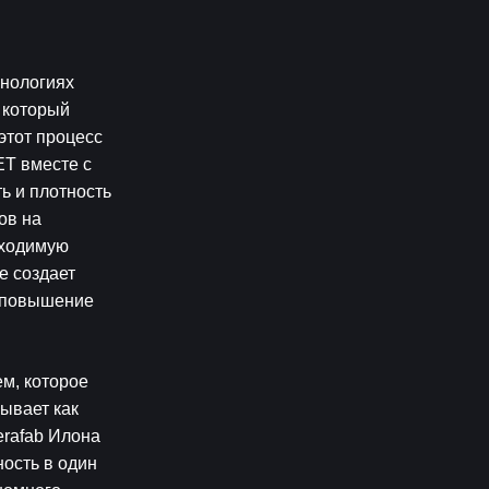
нологиях 
который 
тот процесс 
T вместе с 
 и плотность 
в на 
ходимую 
 создает 
 повышение 
м, которое 
ывает как 
rafab Илона 
сть в один 