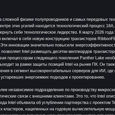
на сложной физике полупроводников и самых передовых тех
нтре этих усилий находится технологический процесс 18A, 
ернуть себе технологическое лидерство. К марту 2026 года э
 включал в себя новую конструкцию транзисторов RibbonFE
 Эти инновации значительно повысили энергоэффективность
 позволяет Intel размещать десятки миллиардов транзисторо
вая процессорам следующего поколения Panther Lake необ
ходит за рамки защиты позиций Intel на рынке ПК. Он также
жения в сегмент высокорентабельных серверов для ИИ, где
т устаревших энергоемких подходов к проектированию.
более независимое подразделение по производству микросхе
еские связи с внешними клиентами. Это то, что Intel опис
да Intel объявила об углублении партнерства с проектом Te
х кластеров, нацеленных на годовую вычислительную мощно