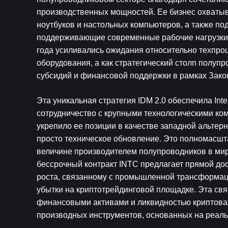
производственных мощностей. Ее бизнес охватыв
ноутбуков и настольных компьютеров, а также под
поддерживающие современные рабочие нагрузки в 
года усиливались ожидания относительно техпроце
оборудования, а как стратегический столп полу
субсидий и финансовой поддержки в рамках Зак
Эта уникальная стратегия IDM 2.0 обеспечила Inte
сотрудничество с крупными технологическими ком
укрепило ее позиции в качестве западной альтер
просто техническое обновление. Это полномасшта
величине производителем полупроводников в мире
бессрочный контракт INTC предлагает прямой дос
роста, связанному с промышленной трансформаци
убытки на криптотрейдинговой площадке. Эта свя
финансовыми активами и ликвидностью криптовал
производных инструментов, основанных на реал