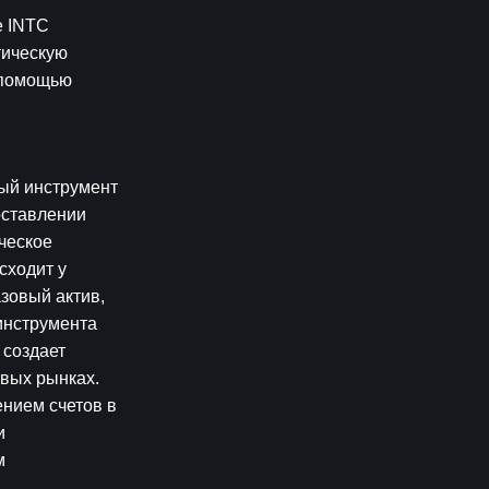
 INTC 
ическую 
 помощью 
й инструмент 
ставлении 
ческое 
ходит у 
овый актив, 
нструмента 
создает 
вых рынках. 
нием счетов в 
 
 