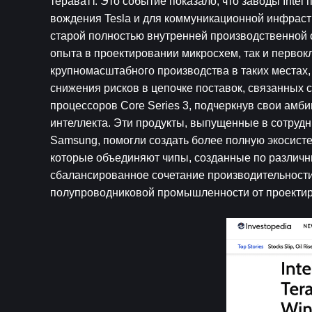
тераватт. Это событие показало, что заводы Inte
вождения Tesla и для коммуникационной инфраст
старой полностью внутренней производственной с
опыта в проектировании микросхем, так и первокл
крупномасштабного производства в таких местах, 
снижения рисков в цепочке поставок, связанных с 
процессоров Core Series 3, подчеркнув свои амб
интеллекта. Эти продукты, выпущенные в сотрудни
Samsung, помогли создать более полную экосисте
которые объединяют чипы, созданные по различны
сбалансированное сочетание производительности
полупроводниковой промышленности от проектиро