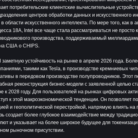
ает потребительские клиентские вычислительные устройств
разделения центров обработки данных и искусственного инт
области искусственного интеллекта. По мере того, как в а
сса 18A, Intel все чаще стала рассматриваться не просто к
проводникового производства, поддерживаемый миллиардами
она США о CHIPS.
l заметную устойчивость на рынке в апреле 2026 года. Более
паниями, такими как Tesla, в производстве кремниевых чип
нативы в передовом производстве полупроводников. Этот п
бная реконструкция бизнес-модели с заявленной целью ста
 к 2028 году. Для пользователей на рынках цифровых акти
туп к этой макроэкономической тенденции. Он позволяет по
ей и геополитической перестройкой, напрямую влиять на п
зь создает более глубокое взаимодействие между традици
ют и указывает на более широкое будущее для токенизации
ьном рыночном присутствии.