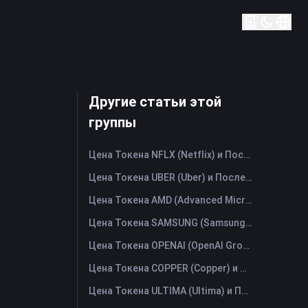
Другие статьи этой
группы
Цена Токена NFLX (Netflix) и Последний График в Реальном Времени
Цена Токена UBER (Uber) и Последний График в Реальном Времени
Цена Токена AMD (Advanced Micro Devices) и Последний График в Реальном Времени
Цена Токена SAMSUNG (Samsung Electronics Co., Ltd) и Последний График в Реальном Времени
Цена Токена OPENAI (OpenAI Group PBC) и Последний График в Реальном Времени
Цена Токена COPPER (Copper) и Последний График в Реальном Времени
Цена Токена ULTIMA (Ultima) и Последний График в Реальном Времени