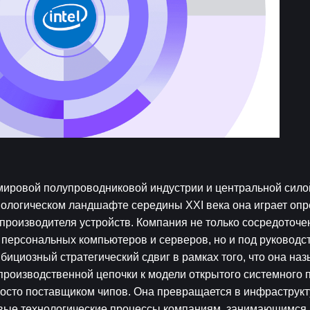
мировой полупроводниковой индустрии и центральной силой
нологическом ландшафте середины XXI века она играет оп
роизводителя устройств. Компания не только сосредоточен
персональных компьютеров и серверов, но и под руководст
ициозный стратегический сдвиг в рамках того, что она назы
 производственной цепочки к модели открытого системного п
просто поставщиком чипов. Она превращается в инфраструкт
овые технологические процессы компаниям, занимающимся 