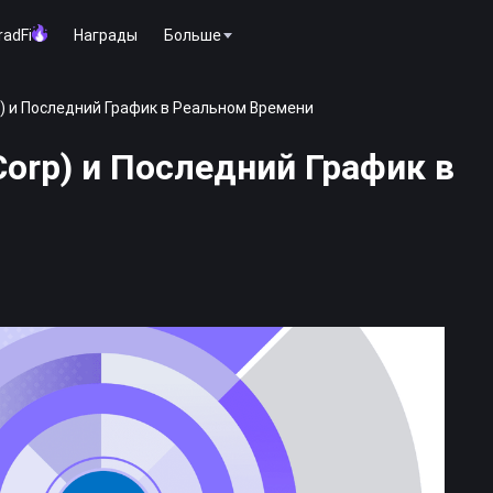
radFi
Награды
Больше
rp) и Последний График в Реальном Времени
 Corp) и Последний График в