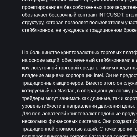
проектированием без собственных производствен
обозначает бессрочный контракт INTCUSDT, отслеж
структуру, которая позволяет пользователям учас
стейблкоинов, не нуждаясь в традиционном броке
На большинстве криптовалютных торговых плат
на основе акций, обеспеченный стейблкоинами в 
круглосуточной торговой среды с гибким кредитны
владение акциями корпорации Intel. Он не предост
традиционных акционеров. Вместо этого он служи
котируемый на Nasdaq, в операционную логику ры
трейдеры могут занимать как длинные, так и корот
уровень гибкости в направлении движения цены, 
Для пользователей криптовалют подобные продукт
нескольких финансовых системах. Они создают б
традиционной стоимостью акций. С точки зрения о
полупроводниковом секторе благодаря сочетанию