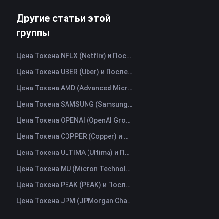
Другие статьи этой
группы
Цена Токена NFLX (Netflix) и Последний График в Реальном Времени
Цена Токена UBER (Uber) и Последний График в Реальном Времени
Цена Токена AMD (Advanced Micro Devices) и Последний График в Реальном Времени
Цена Токена SAMSUNG (Samsung Electronics Co., Ltd) и Последний График в Реальном Времени
Цена Токена OPENAI (OpenAI Group PBC) и Последний График в Реальном Времени
Цена Токена COPPER (Copper) и Последний График в Реальном Времени
Цена Токена ULTIMA (Ultima) и Последний График в Реальном Времени
Цена Токена MU (Micron Technology) и Последний График в Реальном Времени
Цена Токена PEAK (PEAK) и Последний График в Реальном Времени
Цена Токена JPM (JPMorgan Chase) и Последний График в Реальном Времени