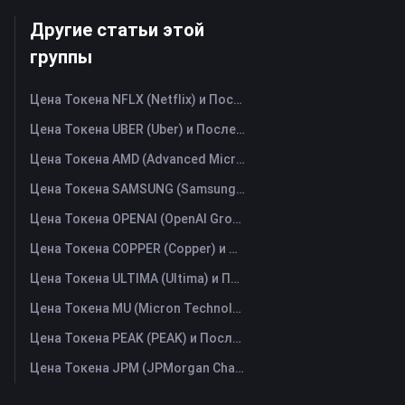
Другие статьи этой
группы
Цена Токена NFLX (Netflix) и Последний График в Реальном Времени
Цена Токена UBER (Uber) и Последний График в Реальном Времени
Цена Токена AMD (Advanced Micro Devices) и Последний График в Реальном Времени
Цена Токена SAMSUNG (Samsung Electronics Co., Ltd) и Последний График в Реальном Времени
Цена Токена OPENAI (OpenAI Group PBC) и Последний График в Реальном Времени
Цена Токена COPPER (Copper) и Последний График в Реальном Времени
Цена Токена ULTIMA (Ultima) и Последний График в Реальном Времени
Цена Токена MU (Micron Technology) и Последний График в Реальном Времени
Цена Токена PEAK (PEAK) и Последний График в Реальном Времени
Цена Токена JPM (JPMorgan Chase) и Последний График в Реальном Времени