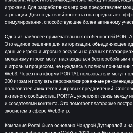
игроками. Для разработчиков игр она предоставляет мо
агрегации. Для создателей контента она предлагает эф
стимулирования, способствующие более активному участ
Одна из наиболее примечательных особенностей PORTAL —
Это единое решение для авторизации, объединяющее и
данные игрока и игровые ресурсы на разных платформах.
механизму игроки могут наслаждаться бесперебойными т
и игровым процессом, не нуждаясь в полном понимании т
Web3. Через платформу PORTAL пользователи могут получ
200 играм и получать персонализированные рекомендаци
пользовательских тегов и игровых предпочтений. Способ
активного сообщества, PORTAL укрепляет связь между иг
и создателями контента. Это помогает платформе построи
экосистем в сфере Web3-игр.
Компания Portal была основана Чандрой Дуггиралой и на
игровую инфраструктуру Web3 в 2023 году. Ее основная 