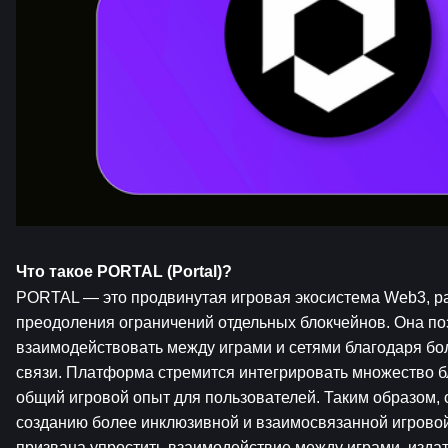
Что такое PORTAL (Portal)?
PORTAL — это продвинутая игровая экосистема Web3, ра
преодоления ограничений отдельных блокчейнов. Она по
взаимодействовать между играми и сетями благодаря бо
связи. Платформа стремится интегрировать множество бл
общий игровой опыт для пользователей. Таким образом, о
созданию более инклюзивной и взаимосвязанной игрово
призвана упростить взаимодействие между играми, издат