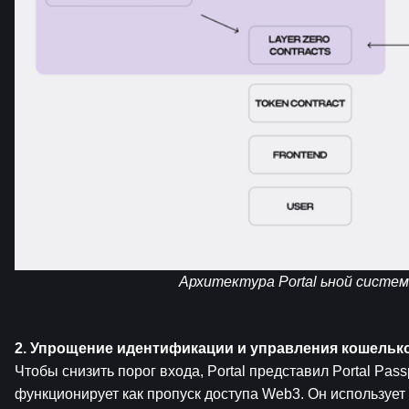
Архитектура Portal ьной систе
2. Упрощение идентификации и управления кошельком
Чтобы снизить порог входа, Portal представил Portal Passp
функционирует как пропуск доступа Web3. Он использует