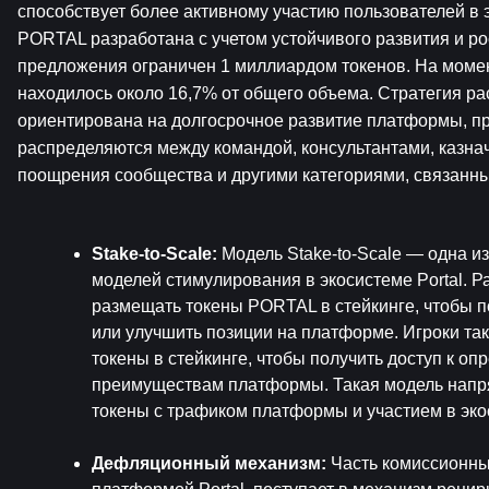
способствует более активному участию пользователей в э
PORTAL разработана с учетом устойчивого развития и ро
предложения ограничен 1 миллиардом токенов. На момен
находилось около 16,7% от общего объема. Стратегия ра
ориентирована на долгосрочное развитие платформы, пр
распределяются между командой, консультантами, казна
поощрения сообщества и другими категориями, связанны
Stake-to-Scale: 
Модель Stake-to-Scale — одна и
моделей стимулирования в экосистеме Portal. Ра
размещать токены PORTAL в стейкинге, чтобы п
или улучшить позиции на платформе. Игроки так
токены в стейкинге, чтобы получить доступ к оп
преимуществам платформы. Такая модель напря
токены с трафиком платформы и участием в эко
Дефляционный механизм: 
Часть комиссионны