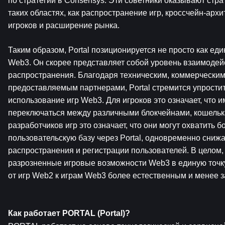
по стратегии в Consensys. Эти советники оказывают стра
таких областях, как распространение игр, кроссчейн-архи
игроков и расширение рынка.
Таким образом, Portal позиционируется не просто как ед
Web3. Он скорее представляет собой уровень взаимодей
распространения. Благодаря техническим, коммерческим
предоставляемым партнерами, Portal стремится упростить
использование игр Web3. Для игроков это означает, что и
переключаться между различными блокчейнами, кошельк
разработчиков игр это означает, что они могут охватить б
пользовательскую базу через Portal, одновременно сниж
распространения и регистрации пользователей. В целом, 
разрозненные игровые возможности Web3 в единую точку
от игр Web2 к играм Web3 более естественным и менее 
Как работает PORTAL (Portal)?