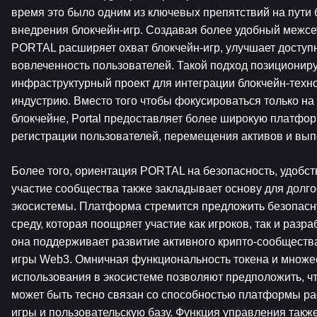
время это было одним из ключевых препятствий на пути 
внедрения блокчейн-игр. Создавая более удобный межсет
PORTAL расширяет охват блокчейн-игр, улучшает доступн
вовлеченность пользователей. Такой подход позиционир
инфраструктурный проект для интеграции блокчейн-техно
индустрию. Вместо того чтобы фокусироваться только на 
блокчейне, Portal предоставляет более широкую платформ
регистрации пользователей, перемещения активов и вы
Более того, ориентация PORTAL на безопасность, удобст
участие сообщества также закладывает основу для долгос
экосистемы. Платформа стремится предложить безопасну
среду, которая поощряет участие как игроков, так и разра
она поддерживает развитие активного крипто-сообщества
игры Web3. Омничная функциональность токена и множес
использования в экосистеме позволяют предположить, чт
может быть тесно связан со способностью платформы рас
игры и пользовательскую базу. Функция управления такж