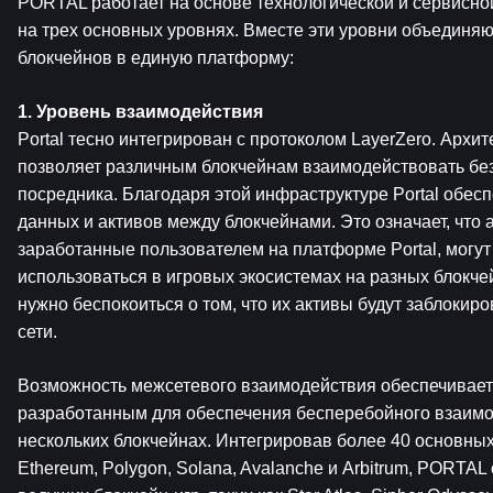
PORTAL работает на основе технологической и сервисной
на трех основных уровнях. Вместе эти уровни объединяют
блокчейнов в единую платформу:
1. Уровень взаимодействия
Portal тесно интегрирован с протоколом LayerZero. Архите
позволяет различным блокчейнам взаимодействовать без
посредника. Благодаря этой инфраструктуре Portal обес
данных и активов между блокчейнами. Это означает, что а
заработанные пользователем на платформе Portal, могут 
использоваться в игровых экосистемах на разных блокче
нужно беспокоиться о том, что их активы будут заблокиро
сети.
Возможность межсетевого взаимодействия обеспечиваетс
разработанным для обеспечения бесперебойного взаимод
нескольких блокчейнах. Интегрировав более 40 основных 
Ethereum, Polygon, Solana, Avalanche и Arbitrum, PORTAL