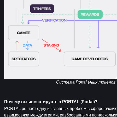
Система Portal ьных токенов
Почему вы инвестируете в PORTAL (Portal)?
PORTAL решает одну из главных проблем в сфере блокчей
взаимосвязи между играми, разбросанными по нескольки