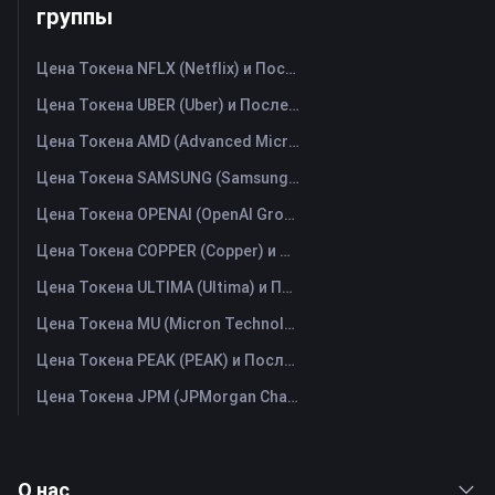
группы
Цена Токена NFLX (Netflix) и Последний График в Реальном Времени
Цена Токена UBER (Uber) и Последний График в Реальном Времени
Цена Токена AMD (Advanced Micro Devices) и Последний График в Реальном Времени
Цена Токена SAMSUNG (Samsung Electronics Co., Ltd) и Последний График в Реальном Времени
Цена Токена OPENAI (OpenAI Group PBC) и Последний График в Реальном Времени
Цена Токена COPPER (Copper) и Последний График в Реальном Времени
Цена Токена ULTIMA (Ultima) и Последний График в Реальном Времени
Цена Токена MU (Micron Technology) и Последний График в Реальном Времени
Цена Токена PEAK (PEAK) и Последний График в Реальном Времени
Цена Токена JPM (JPMorgan Chase) и Последний График в Реальном Времени
О нас