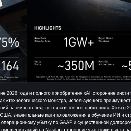
не 2026 года и полного приобретения xAI, сторонние инсти
ак «технологического монстра, использующего преимуществ
ний наземных средств связи и энергоснабжения». Хотя в 20
 США, значительные капиталовложения в обучение ИИ и стр
к операционному убытку по GAAP и существенной долгосроч
азмещения акций на Nasdaq, сторонние участники рынка ра