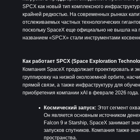
SPCX как новый тип комплексного инфраструктурн
крайней редкостью. На современных рынках капит
отслеживаемых частных технологических гигантов
поскольку SpaceX еще официально не вышла на п
названием «SPCX» стали инструментами косвенно
Как работает SPCX (Space Exploration Technolo
Компания SpaceX продолжает проектировать и эк
группировку на низкой околоземной орбите, насч
прямой связи, а также инфраструктуру для обучен
приобретения компании xAI в феврале 2026 года.
Космический запуск: 
Этот сегмент охва
Он является основным источником денеж
Falcon 9 и Starship, SpaceX занимает з
запусков спутников. Компания также зна
пространства.