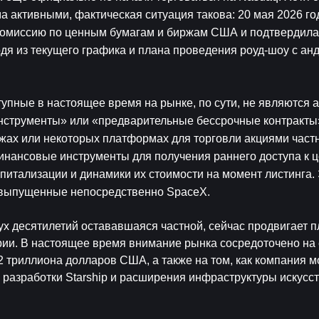
а активными, фактическая ситуация такова: 20 мая 2026 го
 Комиссию по ценным бумагам и биржам США и подтвердила
дя из текущего графика и плана проведения роуд-шоу с анд
пные в настоящее время на рынке, по сути, не являются а
струменты» или «предварительные бессрочные контракты»
ах или некоторых платформах для торговли акциями частн
нансовые инструменты для получения раннего доступа к це
итализации и динамики их стоимости на момент листинга. Э
, выпущенные непосредственно SpaceX.
х десятилетий остававшаяся частной, сейчас продвигает пл
рии. В настоящее время внимание рынка сосредоточено на 
 триллиона долларов США, а также на том, как компания мо
 разработки Starship и расширения инфраструктуры искусст