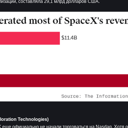
лизации, составляла 29,1 млрд долларов США.
ration Technologies)
 еще официально не начали торговаться на Nasdaq. Хотя о