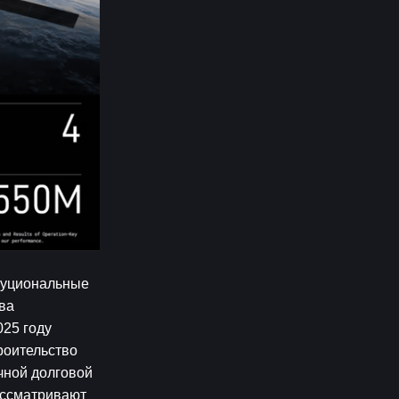
туциональные 
а 
25 году 
оительство 
ной долговой 
ссматривают 