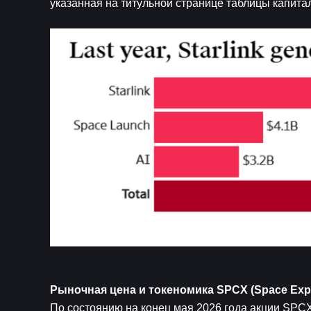
указанная на титульной странице таблицы капита
Рыночная цена и токеномика SPCX (Space Explo
По состоянию на конец мая 2026 года акции SPCX