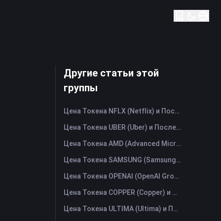
Другие статьи этой
группы
Цена Токена NFLX (Netflix) и Последний График в Реальном Времени
Цена Токена UBER (Uber) и Последний График в Реальном Времени
Цена Токена AMD (Advanced Micro Devices) и Последний График в Реальном Времени
Цена Токена SAMSUNG (Samsung Electronics Co., Ltd) и Последний График в Реальном Времени
Цена Токена OPENAI (OpenAI Group PBC) и Последний График в Реальном Времени
Цена Токена COPPER (Copper) и Последний График в Реальном Времени
Цена Токена ULTIMA (Ultima) и Последний График в Реальном Времени