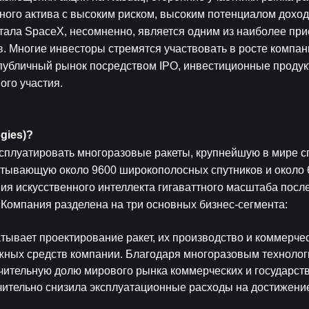
ого актива с высоким риском, высоким потенциалом доходн
ала SpaceX, несомненно, является одним из наиболее прис
. Многие инвесторы стремятся участвовать в росте компани
убличный рынок посредством IPO, инвестиционные продукт
го участия.
gies)?
сплуатировать многоразовые ракеты, крупнейшую в мире с
итывающую около 9600 широкополосных спутников и около 6
ия искусственного интеллекта гигаваттного масштаба после
 Компания разделена на три основных бизнес-сегмента:
тывает проектирование ракет, их производство и коммерческ
ных средств компании. Благодаря многоразовым технологи
начительную долю мирового рынка коммерческих и государст
чительно снизила эксплуатационные расходы на достижение