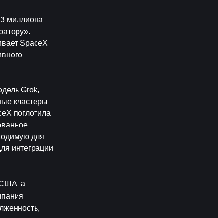
,3 миллиона 
атору». 
ивает SpaceX 
вного 
дель Grok, 
ые кластеры 
eX поглотила 
ованное 
ходимую для 
ля интеграции 
США, а 
пания 
лженность, 