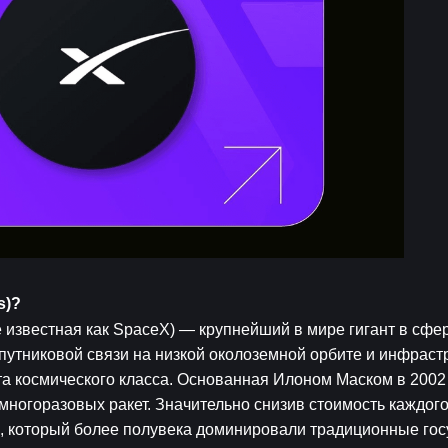
s)?
е известная как SpaceX) — крупнейший в мире гигант в сфер
путниковой связи на низкой околоземной орбите и инфрастр
а космического класса. Основанная Илоном Маском в 2002 г
ногоразовых ракет. Значительно снизив стоимость каждого 
, который более полувека доминировали традиционные гос