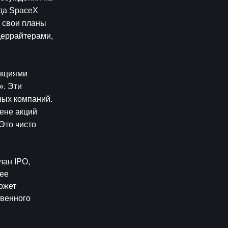
да SpaceX 
 свои планы 
еррайтерами, 
кциями 
. Эти 
ых компаний. 
не акций 
то чисто 
ан IPO, 
ее 
жет 
венного 