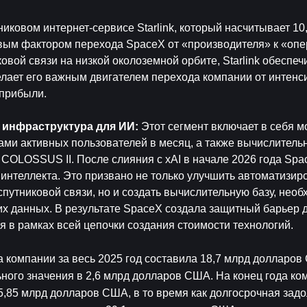
никовом интернет-сервисе Starlink, который насчитывает 10
вым фактором перехода SpaceX от «производителя» к «опер
овой связи на низкой околоземной орбите, Starlink обеспеч
лает его важным двигателем перехода компании от интенси
прибыли.
 инфраструктура для ИИ: 
Этот сегмент включает в себя мо
ми активных пользователей в месяц, а также вычислительн
COLOSSUS II. После слияния с xAI в начале 2026 года Spac
интеллекта. Это призвано не только улучшить автоматизир
путниковой связи, но и создать вычислительную базу, необ
х данных. В результате SpaceX создала защитный барьер д
 в рамках всей цепочки создания стоимости технологий.
 компании за весь 2025 год составила 18,7 млрд долларов 
ого значения в 2,6 млрд долларов США. На конец года ком
85 млрд долларов США, в то время как долгосрочная задо