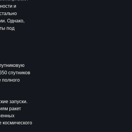
ости и 
тально 
и. Однако, 
ы под 
путниковую 
50 спутников 
 полного 
ие запуски. 
ям ракет 
венных 
 космического 