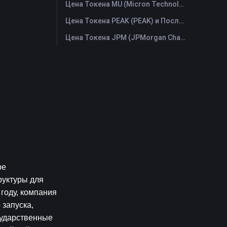
Цена Токена MU (Micron Technology) и Последний График в Реальном Времени
Цена Токена PEAK (PEAK) и Последний График в Реальном Времени
Цена Токена JPM (JPMorgan Chase) и Последний График в Реальном Времени
е 
уктуры для 
оду, компания 
запуска, 
ударственные 