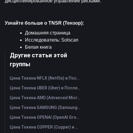
дисциплинированное управление рисками.
Узнайте больше о TNSR (Тензор):
Домашняя страница
Исследователь: 
Solscan
Белая книга
Другие статьи этой
группы
Цена Токена NFLX (Netflix) и Последний График в Реальном Времени
Цена Токена UBER (Uber) и Последний График в Реальном Времени
Цена Токена AMD (Advanced Micro Devices) и Последний График в Реальном Времени
Цена Токена SAMSUNG (Samsung Electronics Co., Ltd) и Последний График в Реальном Времени
Цена Токена OPENAI (OpenAI Group PBC) и Последний График в Реальном Времени
Цена Токена COPPER (Copper) и Последний График в Реальном Времени