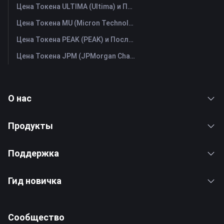
Цена Токена ULTIMA (Ultima) и Последний График в Реальном Времени
Цена Токена MU (Micron Technology) и Последний График в Реальном Времени
Цена Токена PEAK (PEAK) и Последний График в Реальном Времени
Цена Токена JPM (JPMorgan Chase) и Последний График в Реальном Времени
О нас
Продукты
Поддержка
Гид новичка
Сообщество