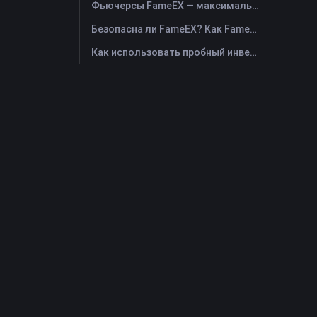
Фьючерсы FameEX — максимальное плечо, комиссии и бессрочные USDⓈ-M
Безопасна ли FameEX? Как FameEX защищает средства пользователей
Как использовать пробный инвестиционный фонд FameEX Futures Trial Fund Plus?