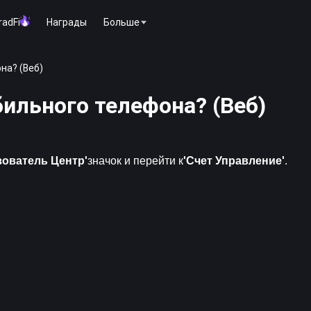
radFi
Награды
Больше
на? (Веб)
ильного телефона? (Веб)
зователь
Центр'
значок и перейти к
'Счет
Управление'
.