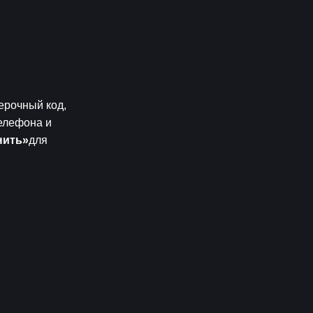
рочный код, 
лефона и 
нить»
для 