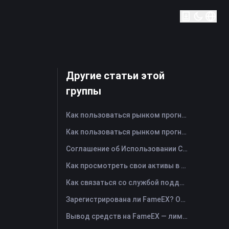
Другие статьи этой
группы
Как пользоваться рынком прогнозов FameEX? (Приложение)
Как пользоваться рынком прогнозов FameEX? (Веб)
Соглашение об Использовании Сервиса FameEX Заработок
Как просмотреть свои активы в FameEX и перевести средства? (Приложение)
Как связаться со службой поддержки FameEX Online?
Зарегистрирована ли FameEX? Операционная компания и регистрация
Вывод средств на FameEX — лимиты, комиссии и сроки