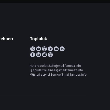
Rehberi
Topluluk
Hata raporları:Safe@mail.fameex.info
İş soruları:Business@mail.fameex.info
Müşteri servisi:Service@mail.fameex.info