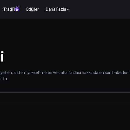
TradFi
Ödüller
Daha Fazla
i
liyetleri, sistem yükseltmeleri ve daha fazlası hakkında en son haberleri
edin.