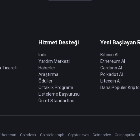
Hizmet Desteği
Yeni Başlayan 
İndir
Bitcoin Al
Yardım Merkezi
Ethereum Al
 Ticareti
Haberler
Cardano Al
Araştırma
Polkadot Al
Ödüller
Litecoin Al
Ortaklık Programı
Daha Popüler Kripto
Listeleme Başvurusu
Ücret Standartları
Etherscan
Coindesk
Cointelegraph
Cryptonews
Coincodex
Coinpaprika