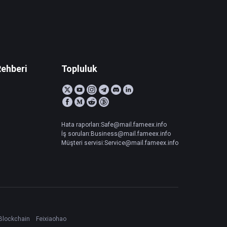
Rehberi
Topluluk
Hata raporları:Safe@mail.fameex.info
İş soruları:Business@mail.fameex.info
Müşteri servisi:Service@mail.fameex.info
Blockchain
Feixiaohao