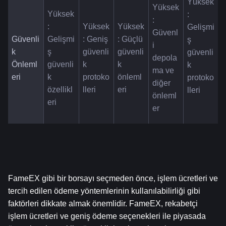
Yüksek
Yüksek
Yüksek
: 
: 
: 
Yüksek
Yüksek
Gelişmi
Güvenl
Güvenli
Gelişmi
: Geniş 
: Güçlü 
ş 
i 
k 
ş 
güvenli
güvenli
güvenli
depola
Önleml
güvenli
k 
k 
k 
ma ve 
eri
k 
protoko
önleml
protoko
diğer 
özellikl
lleri
eri
lleri
önleml
eri
er
FameEX gibi bir borsayı seçmeden önce, işlem ücretleri ve 
tercih edilen ödeme yöntemlerinin kullanılabilirliği gibi 
faktörleri dikkate almak önemlidir. FameEX, rekabetçi 
işlem ücretleri ve geniş ödeme seçenekleri ile piyasada 