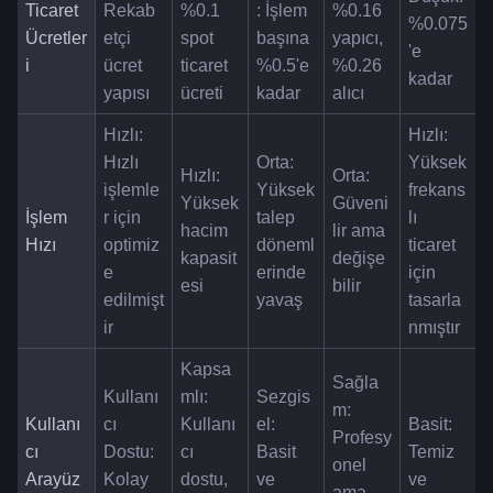
Ticaret 
Rekab
%0.1 
: İşlem 
%0.16 
%0.075
Ücretler
etçi 
spot 
başına 
yapıcı, 
'e 
i
ücret 
ticaret 
%0.5'e 
%0.26 
kadar
yapısı
ücreti
kadar
alıcı
Hızlı: 
Hızlı: 
Hızlı 
Orta: 
Yüksek 
Hızlı: 
Orta: 
işlemle
Yüksek 
frekans
Yüksek 
Güveni
İşlem 
r için 
talep 
lı 
hacim 
lir ama 
Hızı
optimiz
döneml
ticaret 
kapasit
değişe
e 
erinde 
için 
esi
bilir
edilmişt
yavaş
tasarla
ir
nmıştır
Kapsa
Sağla
Kullanı
mlı: 
Sezgis
m: 
Kullanı
cı 
Kullanı
el: 
Basit: 
Profesy
cı 
Dostu: 
cı 
Basit 
Temiz 
onel 
Arayüz
Kolay 
dostu, 
ve 
ve 
ama 