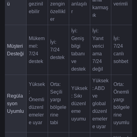
ü
gezinil
zengin 
anlaşılı
verimli
karmaş
ebilir
özellikl
r
ık
er
İyi: 
İyi: 
Mükem
Geniş 
Yanıt 
İyi: 
İyi: 
Müşteri 
mel: 
bilgi 
verici 
7/24 
7/24 
Desteği
7/24 
tabanı 
ama 
canlı 
destek
destek
ve 
7/24 
sohbet
destek
değil
Yüksek
Yüksek
Orta: 
Orta: 
Yüksek
: ABD 
: 
Seçili 
Önemli 
Regüla
: Sıkı 
ve 
Önemli 
yargı 
yargı 
syon 
düzenl
global 
düzenl
bölgele
bölgele
Uyumlu
eme 
düzenl
emeler
rine 
rine 
uyumu
emeler
e uyar
tabi
uyumlu
e uyar