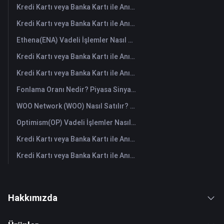
Kredi Kartı veya Banka Kartı ile Anında HANePlatform (HANEP) Satın Alın
Kredi Kartı veya Banka Kartı ile Anında Cropto Wheat Token (CROW) Satın Alın
Ethena(ENA) Vadeli İşlemler Nasıl Yapılır: Yeni Başlayanlar İçin Kapsamlı Bir Rehber
Kredi Kartı veya Banka Kartı ile Anında Tutorial (TUT) Satın Alın
Kredi Kartı veya Banka Kartı ile Anında Space ID (ID) Satın Alın
Fonlama Oranı Nedir? Piyasa Sinyallerini ve Yaygın Yanlış Kullanımlarını Anlamak
WOO Network (WOO) Nasıl Satılır? | FameEX
Optimism(OP) Vadeli İşlemler Nasıl Yapılır: Yeni Başlayanlar İçin Kapsamlı Bir Rehber
Kredi Kartı veya Banka Kartı ile Anında Starknet (STRK) Satın Alın
Kredi Kartı veya Banka Kartı ile Anında The Graph (GRT) Satın Alın
Hakkımızda