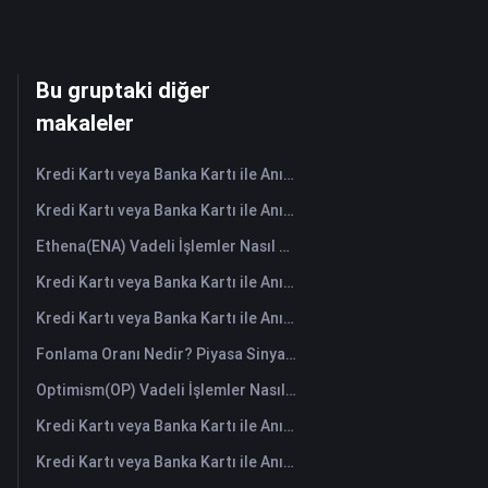
Bu gruptaki diğer
makaleler
Kredi Kartı veya Banka Kartı ile Anında HANePlatform (HANEP) Satın Alın
Kredi Kartı veya Banka Kartı ile Anında Cropto Wheat Token (CROW) Satın Alın
Ethena(ENA) Vadeli İşlemler Nasıl Yapılır: Yeni Başlayanlar İçin Kapsamlı Bir Rehber
Kredi Kartı veya Banka Kartı ile Anında Tutorial (TUT) Satın Alın
Kredi Kartı veya Banka Kartı ile Anında Space ID (ID) Satın Alın
Fonlama Oranı Nedir? Piyasa Sinyallerini ve Yaygın Yanlış Kullanımlarını Anlamak
Optimism(OP) Vadeli İşlemler Nasıl Yapılır: Yeni Başlayanlar İçin Kapsamlı Bir Rehber
Kredi Kartı veya Banka Kartı ile Anında Starknet (STRK) Satın Alın
Kredi Kartı veya Banka Kartı ile Anında The Graph (GRT) Satın Alın