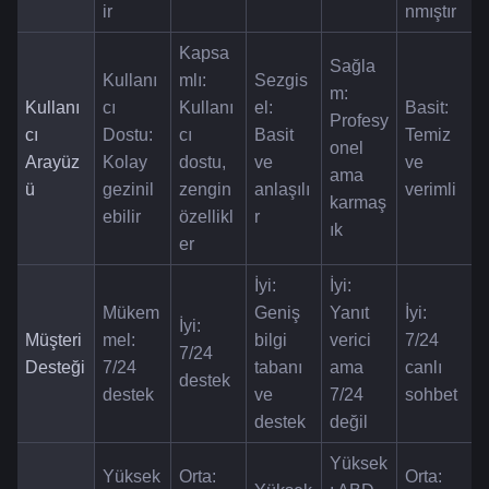
ir
nmıştır
Kapsa
Sağla
Kullanı
mlı: 
Sezgis
m: 
Kullanı
cı 
Kullanı
el: 
Basit: 
Profesy
cı 
Dostu: 
cı 
Basit 
Temiz 
onel 
Arayüz
Kolay 
dostu, 
ve 
ve 
ama 
ü
gezinil
zengin 
anlaşılı
verimli
karmaş
ebilir
özellikl
r
ık
er
İyi: 
İyi: 
Mükem
Geniş 
Yanıt 
İyi: 
İyi: 
Müşteri 
mel: 
bilgi 
verici 
7/24 
7/24 
Desteği
7/24 
tabanı 
ama 
canlı 
destek
destek
ve 
7/24 
sohbet
destek
değil
Yüksek
Yüksek
Orta: 
Orta: 