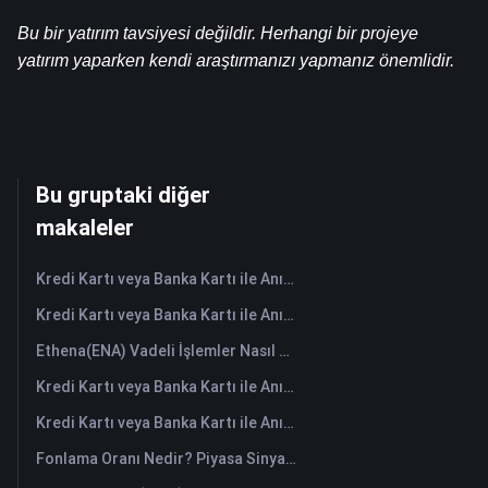
Bu bir yatırım tavsiyesi değildir. Herhangi bir projeye 
yatırım yaparken kendi araştırmanızı yapmanız önemlidir.
Bu gruptaki diğer
makaleler
Kredi Kartı veya Banka Kartı ile Anında HANePlatform (HANEP) Satın Alın
Kredi Kartı veya Banka Kartı ile Anında Cropto Wheat Token (CROW) Satın Alın
Ethena(ENA) Vadeli İşlemler Nasıl Yapılır: Yeni Başlayanlar İçin Kapsamlı Bir Rehber
Kredi Kartı veya Banka Kartı ile Anında Tutorial (TUT) Satın Alın
Kredi Kartı veya Banka Kartı ile Anında Space ID (ID) Satın Alın
Fonlama Oranı Nedir? Piyasa Sinyallerini ve Yaygın Yanlış Kullanımlarını Anlamak