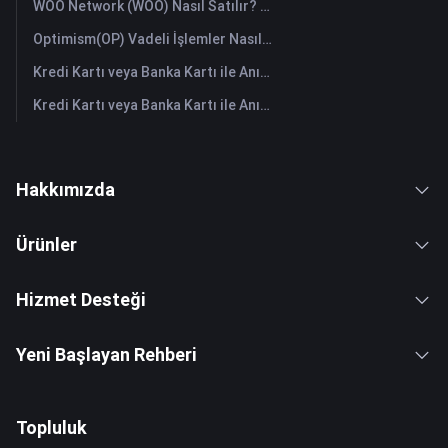
WOO Network (WOO) Nasıl Satılır? | FameEX
Optimism(OP) Vadeli İşlemler Nasıl Yapılır: Yeni Başlayanlar İçin Kapsamlı Bir Rehber
Kredi Kartı veya Banka Kartı ile Anında Starknet (STRK) Satın Alın
Kredi Kartı veya Banka Kartı ile Anında The Graph (GRT) Satın Alın
Hakkımızda
Ürünler
Hizmet Desteği
Yeni Başlayan Rehberi
Topluluk