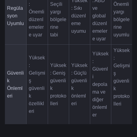
Yüksek
: ABD 
: 
Seçili 
Önemli 
Regüla
: Sıkı 
ve 
Önemli 
yargı 
yargı 
syon 
düzenl
global 
düzenl
bölgele
bölgele
Uyumlu
eme 
düzenl
emeler
rine 
rine 
uyumu
emeler
e uyar
tabi
uyumlu
e uyar
Yüksek
Yüksek
Yüksek
: 
: 
: 
Yüksek
Yüksek
Gelişmi
Güvenl
Güvenli
Gelişmi
: Geniş 
: Güçlü 
ş 
i 
k 
ş 
güvenli
güvenli
güvenli
depola
Önleml
güvenli
k 
k 
k 
ma ve 
eri
k 
protoko
önleml
protoko
diğer 
özellikl
lleri
eri
lleri
önleml
eri
er