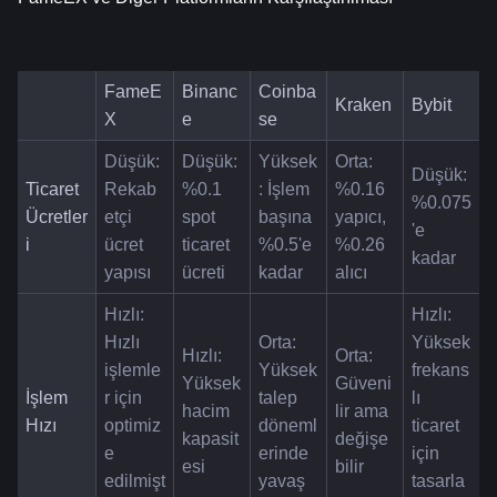
FameE
Binanc
Coinba
Kraken
Bybit
X
e
se
Düşük: 
Düşük: 
Yüksek
Orta: 
Düşük: 
Ticaret 
Rekab
%0.1 
: İşlem 
%0.16 
%0.075
Ücretler
etçi 
spot 
başına 
yapıcı, 
'e 
i
ücret 
ticaret 
%0.5'e 
%0.26 
kadar
yapısı
ücreti
kadar
alıcı
Hızlı: 
Hızlı: 
Hızlı 
Orta: 
Yüksek 
Hızlı: 
Orta: 
işlemle
Yüksek 
frekans
Yüksek 
Güveni
İşlem 
r için 
talep 
lı 
hacim 
lir ama 
Hızı
optimiz
döneml
ticaret 
kapasit
değişe
e 
erinde 
için 
esi
bilir
edilmişt
yavaş
tasarla