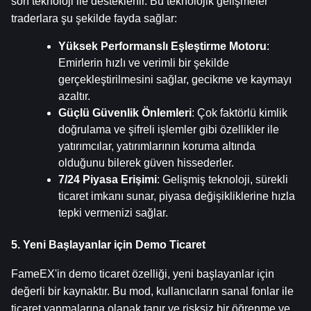
son teknoloji ile desteklenir. Bu teknolojik gelişmeler 
traderlara şu şekilde fayda sağlar:
Yüksek Performanslı Eşleştirme Motoru
: 
Emirlerin hızlı ve verimli bir şekilde 
gerçekleştirilmesini sağlar, gecikme ve kaymayı 
azaltır.
Güçlü Güvenlik Önlemleri
: Çok faktörlü kimlik 
doğrulama ve şifreli işlemler gibi özellikler ile 
yatırımcılar, yatırımlarının koruma altında 
olduğunu bilerek güven hissederler.
7/24 Piyasa Erişimi
: Gelişmiş teknoloji, sürekli 
ticaret imkanı sunar, piyasa değişikliklerine hızla 
tepki vermenizi sağlar.
5. Yeni Başlayanlar için Demo Ticaret
FameEX'in demo ticaret özelliği, yeni başlayanlar için 
değerli bir kaynaktır. Bu mod, kullanıcıların sanal fonlar ile 
ticaret yapmalarına olanak tanır ve risksiz bir öğrenme ve 