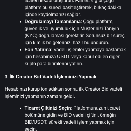
ticaret hesabı oluşturun. FameEX gibi çoğu 
platform bu süreci basitleştirerek, birkaç dakika 
içinde kaydolmanızı sağlar.
Doğrulamayı Tamamlama
: Çoğu platform, 
güvenlik ve uyumluluk için Müşterinizi Tanıyın 
(KYC) doğrulaması gerektirir. Sorunsuz bir süreç 
için kimlik belgelerinizi hazır bulundurun.
Fon Yatırma
: Vadeli işlemler yapmaya başlamak 
için hesabınıza USDT veya kabul edilen diğer 
kripto para birimlerini yatırın.
3. İlk Creator Bid Vadeli İşleminizi Yapmak
Hesabınızı kurup fonladıktan sonra, ilk Creator Bid vadeli 
işleminizi yapmanın zamanı geldi.
Ticaret Çiftinizi Seçin
: Platformunuzun ticaret 
bölümüne gidin ve BID vadeli çiftini, örneğin 
BID/USDT, sürekli vadeli işlem yapmak için 
seçin.