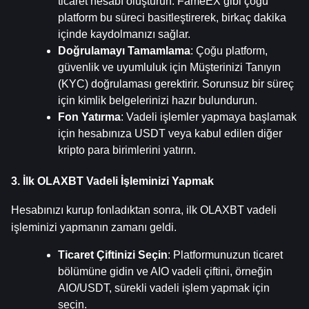
ticaret hesabı oluşturun. FameEX gibi çoğu 
platform bu süreci basitleştirerek, birkaç dakika 
içinde kaydolmanızı sağlar.
Doğrulamayı Tamamlama
: Çoğu platform, 
güvenlik ve uyumluluk için Müşterinizi Tanıyın 
(KYC) doğrulaması gerektirir. Sorunsuz bir süreç 
için kimlik belgelerinizi hazır bulundurun.
Fon Yatırma
: Vadeli işlemler yapmaya başlamak 
için hesabınıza USDT veya kabul edilen diğer 
kripto para birimlerini yatırın.
3. İlk OLAXBT Vadeli İşleminizi Yapmak
Hesabınızı kurup fonladıktan sonra, ilk OLAXBT vadeli 
işleminizi yapmanın zamanı geldi.
Ticaret Çiftinizi Seçin
: Platformunuzun ticaret 
bölümüne gidin ve AIO vadeli çiftini, örneğin 
AIO/USDT, sürekli vadeli işlem yapmak için 
seçin.