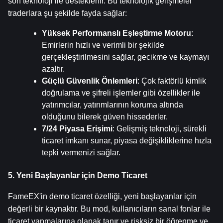
son teknoloji ile desteklenir. Bu teknolojik gelişmeler 
traderlara şu şekilde fayda sağlar:
Yüksek Performanslı Eşleştirme Motoru
: 
Emirlerin hızlı ve verimli bir şekilde 
gerçekleştirilmesini sağlar, gecikme ve kaymayı 
azaltır.
Güçlü Güvenlik Önlemleri
: Çok faktörlü kimlik 
doğrulama ve şifreli işlemler gibi özellikler ile 
yatırımcılar, yatırımlarının koruma altında 
olduğunu bilerek güven hissederler.
7/24 Piyasa Erişimi
: Gelişmiş teknoloji, sürekli 
ticaret imkanı sunar, piyasa değişikliklerine hızla 
tepki vermenizi sağlar.
5. Yeni Başlayanlar için Demo Ticaret
FameEX'in demo ticaret özelliği, yeni başlayanlar için 
değerli bir kaynaktır. Bu mod, kullanıcıların sanal fonlar ile 
ticaret yapmalarına olanak tanır ve risksiz bir öğrenme ve 