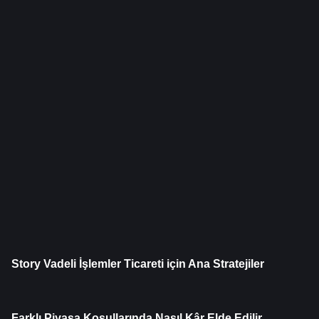
Story Vadeli İşlemler Ticareti için Ana Stratejiler
Farklı Piyasa Koşullarında Nasıl Kâr Elde Edilir