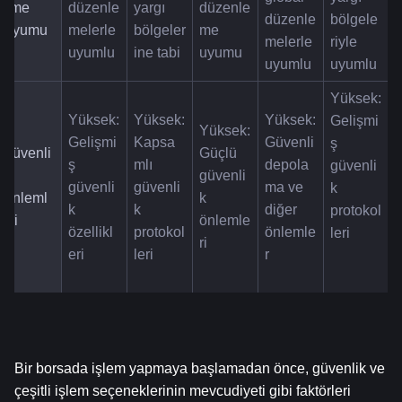
eme 
düzenle
yargı 
düzenle
düzenle
bölgele
Uyumu
melerle 
bölgeler
me 
melerle 
riyle 
uyumlu
ine tabi
uyumu
uyumlu
uyumlu
Yüksek: 
Yüksek: 
Yüksek: 
Yüksek: 
Gelişmi
Yüksek: 
Gelişmi
Kapsa
Güvenli 
ş 
Güvenli
Güçlü 
ş 
mlı 
depola
güvenli
k 
güvenli
güvenli
güvenli
ma ve 
k 
Önleml
k 
k 
k 
diğer 
protokol
eri
önlemle
özellikl
protokol
önlemle
leri
ri
eri
leri
r
Bir borsada işlem yapmaya başlamadan önce, güvenlik ve 
çeşitli işlem seçeneklerinin mevcudiyeti gibi faktörleri 