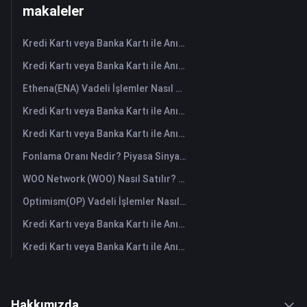
makaleler
Kredi Kartı veya Banka Kartı ile Anında HANePlatform (HANEP) Satın Alın
Kredi Kartı veya Banka Kartı ile Anında Cropto Wheat Token (CROW) Satın Alın
Ethena(ENA) Vadeli İşlemler Nasıl Yapılır: Yeni Başlayanlar İçin Kapsamlı Bir Rehber
Kredi Kartı veya Banka Kartı ile Anında Tutorial (TUT) Satın Alın
Kredi Kartı veya Banka Kartı ile Anında Space ID (ID) Satın Alın
Fonlama Oranı Nedir? Piyasa Sinyallerini ve Yaygın Yanlış Kullanımlarını Anlamak
WOO Network (WOO) Nasıl Satılır? | FameEX
Optimism(OP) Vadeli İşlemler Nasıl Yapılır: Yeni Başlayanlar İçin Kapsamlı Bir Rehber
Kredi Kartı veya Banka Kartı ile Anında Starknet (STRK) Satın Alın
Kredi Kartı veya Banka Kartı ile Anında The Graph (GRT) Satın Alın
Hakkımızda