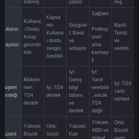
edilmiş
yabilir
mış
Sağlam
Kapsa
Kullanıc
: 
mlı: 
Sezgise
Basit: 
Kullanıc
ı Dostu: 
Profesy
Kullanıc
l: Basit 
Temiz 
ı 
Kolay 
onel 
ı dostu, 
ve 
ve 
Arayüzü
gezinile
ama 
zengin 
anlaşılır
verimli
bilir
karmaşı
özellikli
k
İyi: 
İyi: 
Mükem
Geniş 
Yanıt 
İyi: 7/24 
Müşteri 
mel: 
İyi: 7/24 
bilgi 
verebilir
canlı 
Desteği
7/24 
destek
tabanı 
, ancak 
sohbet
destek
ve 
7/24 
destek
değil
Yüksek: 
Orta: 
Yüksek: 
Orta: 
Yüksek: 
ABD ve 
Büyük 
Düzenl
Büyük 
Seçili 
Katı 
global 
yargı 