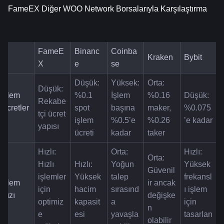
FameEX Diğer WOO Network Borsalarıyla Karşılaştırma
FameE
Binanc
Coinba
Kraken
Bybit
X
e
se
Düşük: 
Yüksek: 
Orta: 
Düşük: 
İşlem 
%0.1 
İşlem 
%0.16 
Düşük: 
Rekabe
Ücretler
spot 
başına 
maker, 
%0.075
tçi ücret 
i
işlem 
%0.5’e 
%0.26 
’e kadar
yapısı
ücreti
kadar
taker
Hızlı: 
Orta: 
Hızlı: 
Orta: 
Hızlı 
Hızlı: 
Yoğun 
Yüksek 
Güvenil
işlemler 
Yüksek 
talep 
frekansl
İşlem 
ir ancak 
için 
hacim 
sırasınd
ı işlem 
Hızı
değişke
optimiz
kapasit
a 
için 
n 
e 
esi
yavaşla
tasarlan
olabilir