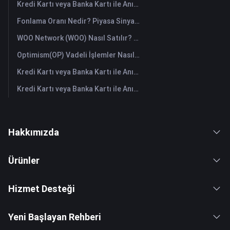
Kredi Kartı veya Banka Kartı ile Anında Space ID (ID) Satın Alın
Fonlama Oranı Nedir? Piyasa Sinyallerini ve Yaygın Yanlış Kullanımlarını Anlamak
WOO Network (WOO) Nasıl Satılır? | FameEX
Optimism(OP) Vadeli İşlemler Nasıl Yapılır: Yeni Başlayanlar İçin Kapsamlı Bir Rehber
Kredi Kartı veya Banka Kartı ile Anında Starknet (STRK) Satın Alın
Kredi Kartı veya Banka Kartı ile Anında The Graph (GRT) Satın Alın
Hakkımızda
Ürünler
Hizmet Desteği
Yeni Başlayan Rehberi