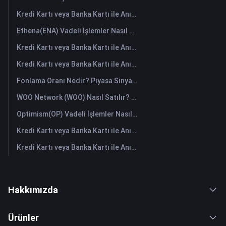
Kredi Kartı veya Banka Kartı ile Anında Cropto Wheat Token (CROW) Satın Alın
Ethena(ENA) Vadeli İşlemler Nasıl Yapılır: Yeni Başlayanlar İçin Kapsamlı Bir Rehber
Kredi Kartı veya Banka Kartı ile Anında Tutorial (TUT) Satın Alın
Kredi Kartı veya Banka Kartı ile Anında Space ID (ID) Satın Alın
Fonlama Oranı Nedir? Piyasa Sinyallerini ve Yaygın Yanlış Kullanımlarını Anlamak
WOO Network (WOO) Nasıl Satılır? | FameEX
Optimism(OP) Vadeli İşlemler Nasıl Yapılır: Yeni Başlayanlar İçin Kapsamlı Bir Rehber
Kredi Kartı veya Banka Kartı ile Anında Starknet (STRK) Satın Alın
Kredi Kartı veya Banka Kartı ile Anında The Graph (GRT) Satın Alın
Hakkımızda
Ürünler