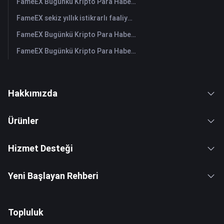
FameEX Bugünkü Kripto Para Haberleri Özeti | 29 Temmuz 2026
FameEX sekiz yıllık istikrarlı faaliyetleri ve küresel büyümesiyle kullanıcı güvenini güçlendiriyor
FameEX Bugünkü Kripto Para Haberleri Özeti | 28 Temmuz 2026
FameEX Bugünkü Kripto Para Haberleri Özeti | 27 Temmuz 2026
Hakkımızda
Ürünler
Hizmet Desteği
Yeni Başlayan Rehberi
Topluluk