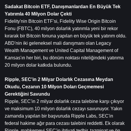
Sadakat 
Bitcoin
 ETF, Danışmanlardan En Büyük Tek 
Yatırımla 40 Milyon Dolar Çekti
Fidelity'nin Bitcoin ETF'si, Fidelity Wise Origin Bitcoin 
Fonu (FBTC), 40 milyon dolarlık yatırımla yeni bir rekor 
kırarak bir Bitcoin fonuna yapılan en büyük tek yatırım oldu. 
ABD'nin iki geleneksel mali danışmanı olan Legacy 
Wealth Management ve United Capital Management of 
Kansas'ın her biri, bu dönüm noktası niteliğindeki yatırıma 
20 milyon dolar katkıda bulundu.
Ripple, SEC'in 2 Milyar Dolarlık Cezasına Meydan 
Okudu, Cezanın 10 Milyon Doları Geçmemesi 
Gerektiğini Savundu
Ripple, SEC'in 2 milyar dolarlık ceza talebine karşı çıkıyor 
ve maksimum 10 milyon dolarlık cezayı savunuyor. Yakın 
zamanda yapılan bir başvuruda Ripple Labs, SEC'in 
federal hakime ağır para cezası talebini reddetti. Ek olarak 
Ripple, mahkemeyi SEC'in ihtiyati tedbir, tazminat ve ön 