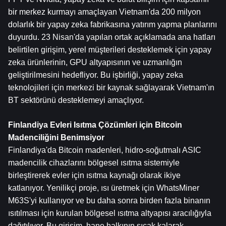
bir merkez kurmayı amaçlayan Vietnam'da 200 milyon 
dolarlık bir yapay zeka fabrikasına yatırım yapma planlarını 
duyurdu. 23 Nisan'da yapılan ortak açıklamada ana hatları 
belirtilen girişim, yerel müşterileri desteklemek için yapay 
zeka ürünlerinin, GPU altyapısının ve uzmanlığın 
geliştirilmesini hedefliyor. Bu işbirliği, yapay zeka 
teknolojileri için merkezi bir kaynak sağlayarak Vietnam'ın 
BT sektörünü desteklemeyi amaçlıyor.
Finlandiya Evleri Isıtma Çözümleri için Bitcoin 
Madenciliğini Benimsiyor
Finlandiya'da Bitcoin madenleri, hidro-soğutmalı ASIC 
madencilik cihazlarını bölgesel ısıtma sistemiyle 
birleştirerek evler için ısıtma kaynağı olarak ikiye 
katlanıyor. Yenilikçi proje, ısı üretmek için WhatsMiner 
M63S'yi kullanıyor ve bu daha sonra birden fazla binanın 
ısıtılması için kurulan bölgesel ısıtma altyapısı aracılığıyla 
dağıtılıyor. Bu girişim, hane halkının sıcak kalarak 