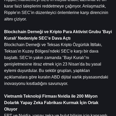
karar faizi taleplerini reddetmeye çağırıyor. Anlaşmazlık, 
Ripple'ın SEC'in düzenleyici önlemlerine karşı direncinin 
altını çiziyor.
Blockchain Derneği ve Kripto Para Aktivist Grubu 'Bayi 
Kuralı' Nedeniyle SEC'e Dava Açtı
Blockchain Derneği ve Teksas Kripto Özgürlük İttifakı, 
Teksas'ın Kuzey Bölgesi'ndeki SEC'e karşı bir dava 
başlattı. SEC'in yakın zamanda "Bayi Kuralı"nı 
genişletmesine itiraz etmek için 23 Nisan'da bu yasal 
eylemi duyurdular. Bu sektör grupları, yaptıkları 
açıklamalara göre kuralın ABD dijital varlık piyasasındaki 
inovasyonu kısıtladığını savunuyor.
Vietnamlı Teknoloji Firması Nvidia ile 200 Milyon 
Dolarlık Yapay Zeka Fabrikası Kurmak İçin Ortak 
Oluyor
FPT ve Nvidia, yapay zeka ve bulut bilişim için kapsamlı 