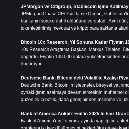
JPMorgan ve Citigroup, Stablecoin İşine Katılmayı
JPMorgan Chase CEO'su Jamie Dimon, stablecoin'lere k
bankanın sürece dahil olduğunu vurguladı. Aynı gün, Ci
tokenleştirilmiş mevduat ve kripto para saklama alanları
Bitcoin
 10x Research, Yıl Sonuna Kadar Fiyatın 
10x Research Araştırma Başkanı Markus Thielen, Bitco
öngördü. Fiyatın 133.000 dolara yükselmesinden önce 
öngörüyor.
Deutsche Bank: Bitcoin'deki Volatilite Azalışı Piy
Deutsche Bank, Bitcoin'in işletmeler, bireysel yatırım
oynaklığının azalmaya devam etmesinin muhtemel olduğ
düzenleyici netlik, daha geniş bir benimsenme ve uzun 
Bank of America Anketi: Fed'in 2025'te Faiz Oran
Bank of America'nın Temmuz ayında yaptığı bir anket, 
oranlarını iki kez düşürmesini beklediğini ortaya koydu