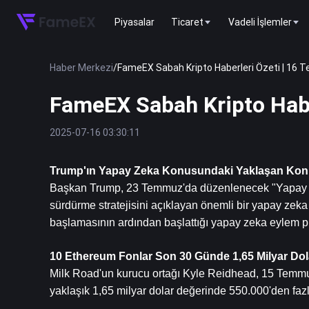
Piyasalar
Ticaret
Vadeli İşlemler
Haber Merkezi
/
FameEX Sabah Kripto Haberleri Özeti | 16
FameEX Sabah Kripto Hab
2025-07-16 03:30:11
Trump'ın Yapay Zeka Konusundaki Yaklaşan Kon
Başkan Trump, 23 Temmuz'da düzenlenecek "Yapay Ze
sürdürme stratejisini açıklayan önemli bir yapay zek
başlamasının ardından başlattığı yapay zeka eylem p
10 
Ethereum
 Fonlar Son 30 Günde 1,65 Milyar Dol
Milk Road'un kurucu ortağı Kyle Reidhead, 15 Temmu
yaklaşık 1,65 milyar dolar değerinde 550.000'den fazla 