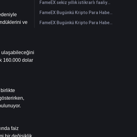
FameEX sekiz yıllık istikrarlı faaliyetleri ve küresel büyümesiyle kullanıcı güvenini güçlendiriyor
FameEX Bugünkü Kripto Para Haberleri Özeti | 28 Temmuz 2026
deniyle 
düklerini ve 
FameEX Bugünkü Kripto Para Haberleri Özeti | 27 Temmuz 2026
ulaşabileceğini 
k 160.000 dolar 
irlikte 
österirken, 
bulunuyor.
nda faiz 
 bir değişiklik 