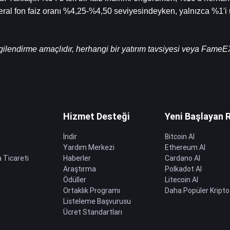
ral fon faiz oranı %4,25-%4,50 seviyesindeyken, yalnızca %1'i ü
gilendirme amaçlıdır, herhangi bir yatırım tavsiyesi veya FameEX
Hizmet Desteği
Yeni Başlayan 
İndir
Bitcoin Al
Yardım Merkezi
Ethereum Al
 Ticareti
Haberler
Cardano Al
Araştırma
Polkadot Al
Ödüller
Litecoin Al
Ortaklık Programı
Daha Popüler Kripto
Listeleme Başvurusu
Ücret Standartları