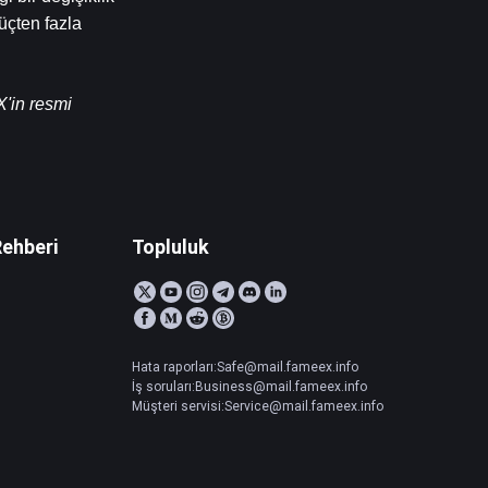
çten fazla 
'in resmi 
Rehberi
Topluluk
Hata raporları:Safe@mail.fameex.info
İş soruları:Business@mail.fameex.info
Müşteri servisi:Service@mail.fameex.info