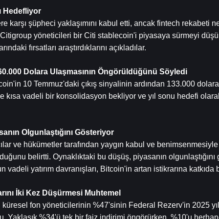
 Hedefliyor
arşı şüpheci yaklaşımını kabul etti, ancak fintech rekabeti ne
tigroup yöneticileri bir Citi stablecoin'i piyasaya sürmeyi düşün
ndaki fırsatları araştırdıklarını açıkladılar.
160.000 Dolara Ulaşmasının Öngörüldüğünü Söyledi
in'in 10 Temmuz'daki çıkış sinyalinin ardından 133.000 dolara 
kısa vadeli bir konsolidasyon bekliyor ve yıl sonu hedefi olara
asanın Olgunlaştığını Gösteriyor
cılar ve hükümetler tarafından yaygın kabul ve benimsenmesiyle b
unu belirtti. Oynaklıktaki bu düşüş, piyasanın olgunlaştığını g
vadeli yatırım davranışları, Bitcoin'in artan istikrarına katkıda 
larını İki Kez Düşürmesi Muhtemel
küresel fon yöneticilerinin %47'sinin Federal Rezerv'in 2025 yılı
. Yaklaşık %34'ü tek bir faiz indirimi öngörürken, %10'u herhangi