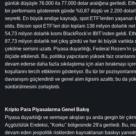
günlük düşüşle 76.000 ila 77.000 dolar aralığına geriledi. Et
bir performans göstererek günde %0,87 düştü ve 2.200 dolarlı
seyretti. En büyük endişe kaynağı, spot ETF'lerden yaşanan k
oldu. Bitcoin spot ETF'leri dün toplam 138 milyon dolarlık net ç
54,73 milyon dolarlık kısmı BlackRock'ın IBIT'inden geldi. Et
87,73 milyon dolarlık net çıkış gördü ve her iki büyük varlıkta 
çekilme serisini uzattı. Piyasa duyarlılığı, Federal Rezerv'in
ölçüde etkilendi. Bu, politika yapıcıların yüksek faiz oranların
devam ederse daha fazla sıkılaştırma için alan bırakmayı içeren
koşullarını tercih ettiklerini gösteriyor. Bu tür bir pozisyonlan
davranışını güçlendirdi ve genel alım ilgisini azalttı; bu da yük
sürdürülmesini zorlaştırdı.
Kripto Para Piyasalarına Genel Bakış
Piyasa duyarlılığı ve sermaye akışları şu anda gergin bir çıkm
Açgözlülük Endeksi, "Korku" bölgesinde 29'a geriledi. Bu, ma
devam eden jeopolitik risklerden kaynaklanan baskıyı yansıtıy