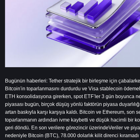
Bugünün haberleri: Tether stratejik bir birleşme için çabalark
Bitcoin'in toparlanmasını durdurdu ve Visa stablecoin ödemele
ETH konsolidasyona girerken, spot ETF'ler 3 gün boyunca net 
piyasası bugün, birçok düşüş yönlü faktörün piyasa duyarlılığ
artan baskıyla karşı karşıya kaldı. Bitcoin ve Ethereum, son se
toparlanmanın ardından ivme kaybetti ve düşük hacimli bir k
geri döndü. En son verilere görezincir üzerindeVeriler ve piya
nedeniyle Bitcoin (BTC), 78.000 dolarlık kilit direnci kıramadı