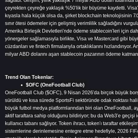
sağladı. Girişim, yıllık yaklaşık 7 milyar ABD doları tutarında
çeyrekten çeyreğe yaklaşık %50'lik bir büyüme kaydetti. Visa
kıyasla hala küçük olsa da, şirket blockchain teknolojisinin 7
sınır ötesi ödemeler için gelişmiş verimlilik sağladığını vurg
Amerika Birleşik Devletleri'nde ödeme stablecoin'leri için dah
yönergeler sağlamasıyla birlikte, Visa ve Mastercard gibi büyü
cüzdanları ve fintech firmalarıyla ortaklıklarını hızlandırıyor. 
milyar ABD dolarını aşan stablecoin pazarının ödeme katmanın
Trend Olan Tokenlar:
$OFC (OneFootball Club)
OneFootball Club ($OFC), 9 Nisan 2026'da birçok büyük bors
sürüldü ve kısa sürede SportsFi sektöründe odak noktası halin
büyük futbol medya platformlarından biri olan OneFootball, ay
aktif taraftara sahip olduğunu bildiriyor; bu da Web3'e geçişi iç
kullanıcı tabanı sağlıyor. Token ihracı, token'ı taraftar etkileşimi
sistemlerine derinlemesine entegre etme hedefiyle, 2026 FI