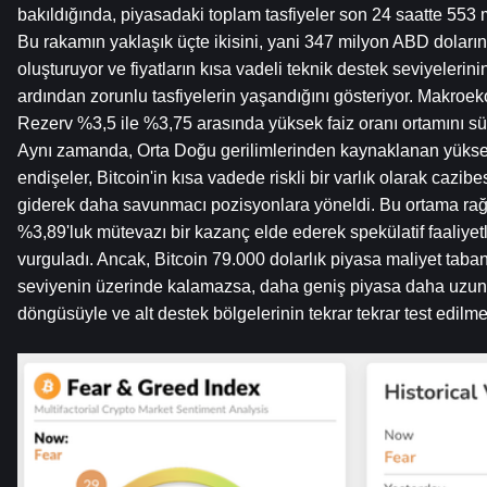
bakıldığında, piyasadaki toplam tasfiyeler son 24 saatte 553 m
Bu rakamın yaklaşık üçte ikisini, yani 347 milyon ABD doların
oluşturuyor ve fiyatların kısa vadeli teknik destek seviyelerini
ardından zorunlu tasfiyelerin yaşandığını gösteriyor. Makroeko
Rezerv %3,5 ile %3,75 arasında yüksek faiz oranı ortamını s
Aynı zamanda, Orta Doğu gerilimlerinden kaynaklanan yükselen 
endişeler, Bitcoin'in kısa vadede riskli bir varlık olarak cazibes
giderek daha savunmacı pozisyonlara yöneldi. Bu ortama ra
%3,89'luk mütevazı bir kazanç elde ederek spekülatif faaliyetle
vurguladı. Ancak, Bitcoin 79.000 dolarlık piyasa maliyet taban
seviyenin üzerinde kalamazsa, daha geniş piyasa daha uzun b
döngüsüyle ve alt destek bölgelerinin tekrar tekrar test edilmes