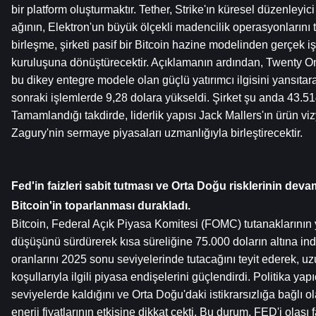
bir platform oluşturmaktır. Tether, Strike'ın küresel düzenleyic
ağının, Elektron'un büyük ölçekli madencilik operasyonlarını t
birleşme, şirketi pasif bir Bitcoin hazine modelinden gerçek iş f
kuruluşuna dönüştürecektir. Açıklamanın ardından, Twenty One 
bu dikey entegre modele olan güçlü yatırımcı ilgisini yansıtar
sonraki işlemlerde 9,28 dolara yükseldi. Şirket şu anda 43.51
Tamamlandığı takdirde, liderlik yapısı Jack Mallers'ın ürün v
Zagury'nin sermaye piyasaları uzmanlığıyla birleştirecektir.
Fed'in faizleri sabit tutması ve Orta Doğu risklerinin deva
Bitcoin'in toparlanması durakladı.
Bitcoin, Federal Açık Piyasa Komitesi (FOMC) tutanaklarının
düşüşünü sürdürerek kısa süreliğine 75.000 doların altına indi
oranlarını 2025 sonu seviyelerinde tutacağını teyit ederek, uzun
koşullarıyla ilgili piyasa endişelerini güçlendirdi. Politika yap
seviyelerde kaldığını ve Orta Doğu'daki istikrarsızlığa bağlı o
enerji fiyatlarının etkisine dikkat çekti. Bu durum, FED'i olası fa