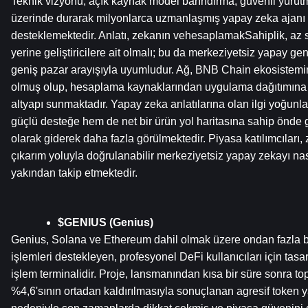
Teknik vizyonu, açık kaynak model barındırma, güvenli yürütme
üzerinde durarak milyonlarca uzmanlaşmış yapay zeka ajanı ar
desteklemektedir. Anlatı, zekanın vehesaplamakSahiplik, az s
yerine geliştiricilere ait olmalı; bu da merkeziyetsiz yapay ge
geniş pazar arayışıyla uyumludur. Ağ, BNB Chain ekosistemi
olmuş olup, hesaplama kaynaklarından uygulama dağıtımına k
altyapı sunmaktadır. Yapay zeka anlatılarına olan ilgi yoğunl
güçlü desteğe hem de net bir ürün yol haritasına sahip önde ge
olarak giderek daha fazla görülmektedir. Piyasa katılımcıları, 
çıkarım yoluyla doğrulanabilir merkeziyetsiz yapay zekayı nas
yakından takip etmektedir.
$GENIUS (Genius)
Genius, Solana ve Ethereum dahil olmak üzere ondan fazla bü
işlemleri destekleyen, profesyonel DeFi kullanıcıları için tasar
işlem terminalidir. Proje, lansmanından kısa bir süre sonra top
%4,6'sının ortadan kaldırılmasıyla sonuçlanan agresif token