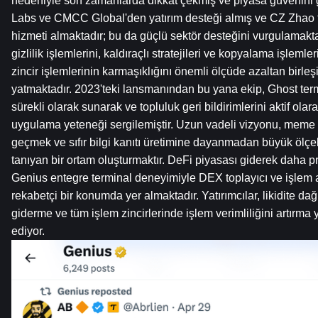
nedeniyle son zamanlarda dikkat çekmiş ve piyasa güvenini gü
Labs ve CMCC Global'den yatırım desteği almış ve CZ Zhao t
hizmeti almaktadır; bu da güçlü sektör desteğini vurgulamakta
gizlilik işlemlerini, kaldıraçlı stratejileri ve kopyalama işleml
zincir işlemlerinin karmaşıklığını önemli ölçüde azaltan birle
yatmaktadır. 2023'teki lansmanından bu yana ekip, Ghost termin
sürekli olarak sunarak ve topluluk geri bildirimlerini aktif olar
uygulama yeteneği sergilemiştir. Uzun vadeli vizyonu, meme 
geçmek ve sıfır bilgi kanıtı üretimine dayanmadan büyük ölçek
tanıyan bir ortam oluşturmaktır. DeFi piyasası giderek daha pr
Genius entegre terminal deneyimiyle DEX toplayıcı ve işlem a
rekabetçi bir konumda yer almaktadır. Yatırımcılar, likidite da
giderme ve tüm işlem zincirlerinde işlem verimliliğini artırma 
ediyor.