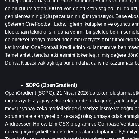
stratejik olarak başlatıldı. Proje, Animoca Brands ve Liberty C
gelen kurumlardan 300 milyon dolarlık fon sağladı; bu da uzu
genişlemesinin güçlü pazar tanınırlığını yansıtıyor. Base ekosi
gösteren OneFootball Labs, liglerin, kulüplerin ve oyuncuların 
blockchain teknolojisini daha verimli bir şekilde benimsemeleri
geleneksel medya modelinden merkeziyetsiz bir futbol ekono
katılımcıları OneFootball Kredilerinin kullanımını ve benimsen
Temel anlatı, taraftar etkileşimini tokenleştirilmiş değere dö
Dünya Kupası yaklaştıkça bunun daha da ivme kazanması be
$OPG (OpenGradient)
OpenGradient ($OPG), 21 Nisan 2026'da token oluşturma etkinl
merkeziyetsiz yapay zeka sektöründe hızla geniş çaplı tartışmal
mevcut yapay zeka modellerindeki merkezileşme ve doğrulanabil
sorunları ele alan yerel bir zeka ağı oluşturmaya odaklanmıştı
Andreessen Horowitz'in CSX programı ve Coinbase Ventures 
düzey girişim şirketlerinden destek alarak toplamda 8,5 milyon 