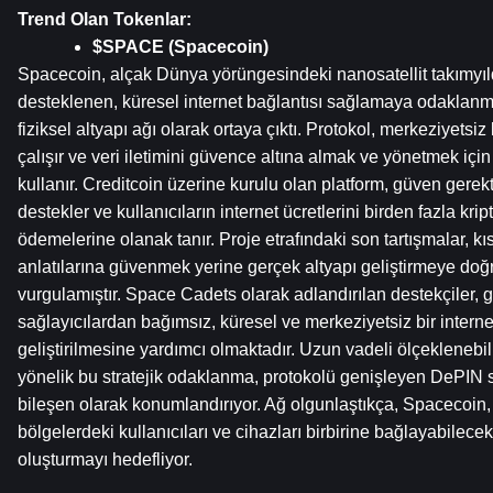
Trend Olan Tokenlar:
$SPACE (Spacecoin)
Spacecoin, alçak Dünya yörüngesindeki nanosatellit takımyıldı
desteklenen, küresel internet bağlantısı sağlamaya odaklanmı
fiziksel altyapı ağı olarak ortaya çıktı. Protokol, merkeziyetsiz 
çalışır ve veri iletimini güvence altına almak ve yönetmek için 
kullanır. Creditcoin üzerine kurulu olan platform, güven gerekt
destekler ve kullanıcıların internet ücretlerini birden fazla kript
ödemelerine olanak tanır. Proje etrafındaki son tartışmalar, kı
anlatılarına güvenmek yerine gerçek altyapı geliştirmeye doğr
vurgulamıştır. Space Cadets olarak adlandırılan destekçiler, 
sağlayıcılardan bağımsız, küresel ve merkeziyetsiz bir interne
geliştirilmesine yardımcı olmaktadır. Uzun vadeli ölçeklenebili
yönelik bu stratejik odaklanma, protokolü genişleyen DePIN s
bileşen olarak konumlandırıyor. Ağ olgunlaştıkça, Spacecoin, 
bölgelerdeki kullanıcıları ve cihazları birbirine bağlayabilecek 
oluşturmayı hedefliyor.