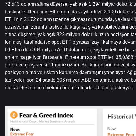
72.543 doların altına düşerse, yaklaşık 1,294 milyar dolarlık u
baskısı tetiklenebilir. Ethereum da zayıfladı ve 2.100 dolar sevi
ETH'nin 2.172 doların üzerine çıkması durumunda, yaklaşık 1,3
pozisyonun zorunlu tasfiye ile karşı karşıya kalabileceğini gös
altına düşerse, yaklaşık 822 milyon dolarlık uzun pozisyon tasf
fon akışı tarafında ise spot ETF piyasası zayıf kalmaya devam 
ETF'leri dün 334 milyon ABD doları net çıkış kaydetti ve bu, ar
anlamına geliyor. Bu arada, Ethereum spot ETF'leri 35,0383 m
gördü ve çıkış serisi 11 güne uzadı. Bu, kurumların mevcut fi
pozisyon alma ve riskten korunma davranışını yansıtıyor. Ağ g
tasfiyeleri son 24 saatte 306 milyon ABD dolarına ulaştı ve b
mücadelesinin maliyetinin önemli ölçüde arttığını gösteriyor.