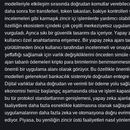
modelleriyle etkileşim sırasında doğrudan komutlar verebilece
daha sonra fon transferleri, token takasları, bakiye kontrolleri
incelemeleri gibi karmaşık zincir içi işlemlerde yardımcı olabilir
özelliğin ekosistem içindeki çok çeşitli merkeziyetsiz uygulama
vurguladı. Ayrıca sıkı bir güvenlik tasarımı da içeriyor. Yapay z
kullanıcı özel anahtarlarına erişemez. Bir yapay zeka ajanı tar
yürütülmeden önce kullanıcı tarafından incelenmeli ve onaylan
şeffaflığı sağlamak için varlık değişikliklerini önceden simüle 
ajan tabanlı ödemeleri kripto para birimlerinin benimsenmesin
önemli bir uygulama alanı olarak görüyor. Bu özellikle öneml
modelleri geleneksel bankacılık sistemiyle doğrudan entegre o
Dijital varlıklar daha doğrudan ve verimli bir ödeme yolu sağlar
ekonomisi henüz başlangıç ​​aşamasında olsa ve işlem kapasit
bu tür protokol standartlarının genişlemesi, yapay zeka ajanları
faaliyetlere daha fazla esneklikle katılmasına olanak sağlayabil
uygulamalarının daha fazla zeka ve otomasyona doğru evrimin
ediyor. Piyasa, bu yeniliğin zincir üstü faaliyetleri nasıl yönle