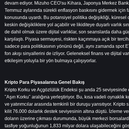
devam ediyor. Mizuho CEO'su Kihara, Japonya Merkez Bankası
Temmuz aylarında sürekli enflasyon baskısını gidermek için faiz
konusunda uyardı. Bu potansiyel politika değişikliği, küresel c
keskin değişikliklere yol açabilir ve likiditeye duyarlı varlık sınıf
de dahil olmak üzere dijital varlıklar, son seanslarda daha güç
karşılaştı. Piyasa sermayesi, riskten kaçınmaya açık bir tercih g
sadece para politikasının yönünü değil, aynı zamanda spot E
fon akışı sinyallerini de izliyor. Geleneksel finans ve dijital var
etkileşim yoluyla bir yön bulmaya çalışıyorlar.
Kripto Para Piyasalarına Genel Bakış
Kripto Korku ve Açgözlülük Endeksi şu anda 25 seviyesinde olu
"Aşırı Korku" aralığına yerleştiriyor. Bu, kısa vadeli oynaklık
ve yatırımcılar arasında temkinli bir duruşu yansıtıyor. Kripto 
kilit 76.000 dolarlık destek seviyesinin altına düştü. İzleme ve
doların üzerine çıkması durumunda, büyük merkezi borsalarda
tasfiye yoğunluğunun 1,833 milyar dolara ulaşabileceğini göst