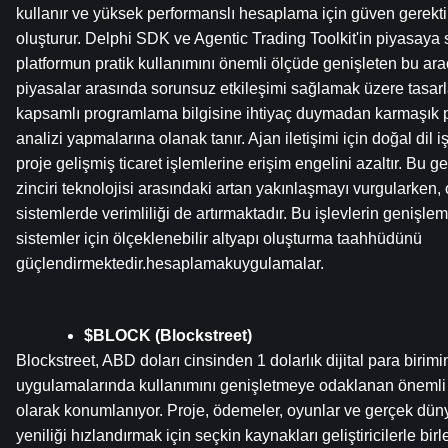
kullanır ve yüksek performanslı hesaplama için güven gerekti
oluşturur. Delphi SDK ve Agentic Trading Toolkit'in piyasaya 
platformun pratik kullanımını önemli ölçüde genişleten bu araç
piyasalar arasında sorunsuz etkileşimi sağlamak üzere tasarlan
kapsamlı programlama bilgisine ihtiyaç duymadan karmaşık por
analizi yapmalarına olanak tanır. Ajan iletişimi için doğal dil 
proje gelişmiş ticaret işlemlerine erişim engelini azaltır. Bu g
zinciri teknolojisi arasındaki artan yakınlaşmayı vurgularken, o
sistemlerde verimliliği de artırmaktadır. Bu işlevlerin genişlemes
sistemler için ölçeklenebilir altyapı oluşturma taahhüdünü 
güçlendirmektedir.hesaplamakuygulamalar.
$BLOCK (Blockstreet)
Blockstreet, ABD doları cinsinden 1 dolarlık dijital para birimi
uygulamalarında kullanımını genişletmeye odaklanan önemli b
olarak konumlanıyor. Proje, ödemeler, oyunlar ve gerçek dünya
yeniliği hızlandırmak için seçkin kaynakları geliştiricilerle birl