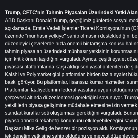
Trump, CFTC'nin Tahmin Piyasaları Üzerindeki Yetki Alanı
ABD Başkanı Donald Trump, geçtiğimiz günlerde sosyal medya
açıklamada, Emtia Vadeli İşlemler Ticaret Komisyonu'nun (CF
üzerinde "münhasır yetkiye" sahip olmasını desteklediğini belir
düzenleyici çevrelerde hızla önemli bir tartışma konusu halin
tahmin piyasaları üzerindeki münhasır yetkisinin korunmasının 
için kritik önem taşıdığını vurguladı. Ayrıca, çeşitli eyalet düze
piyasası platformlarına karşı aldığı son yasal önlemleri de şidd
Kalshi ve Polymarket gibi platformlar, birden fazla eyalet hü
baskı görüyor. Bu platformlar, lisanssız kumar hizmetleri sunm
Platformlar, faaliyetlerinin federal yasalara uygun olduğunu ve
çerçevesi altında düzenlenmesi gerektiğini savunuyor. Trump
yetkililerin piyasa gelişimine müdahale etmesine izin vermek ye
standart kurallar seti oluşturması gerektiğini vurguladı. Bunun
piyasalarındaki rekabetçi konumunu etkileyebileceğini savu
Başkanı Mike Selig de benzer bir pozisyon aldı. Komisyonun 
tek denetim yetkisine sahip olduğunu ve mevcut düzenleyici