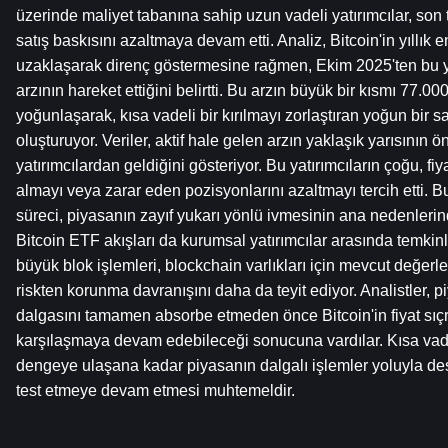
üzerinde maliyet tabanına sahip uzun vadeli yatırımcılar, son 
satış baskısını azaltmaya devam etti. Analiz, Bitcoin'in yıllık 
uzaklaşarak direnç göstermesine rağmen, Ekim 2025'ten bu y
arzının hareket ettiğini belirtti. Bu arzın büyük bir kısmı 77.000
yoğunlaşarak, kısa vadeli bir kırılmayı zorlaştıran yoğun bir sat
oluşturuyor. Veriler, aktif hale gelen arzın yaklaşık yarısının 
yatırımcılardan geldiğini gösteriyor. Bu yatırımcıların çoğu, fiy
almayı veya zarar eden pozisyonlarını azaltmayı tercih etti. 
süreci, piyasanın zayıf yukarı yönlü ivmesinin ana nedenlerinde
Bitcoin ETF akışları da kurumsal yatırımcılar arasında temkinli
büyük blok işlemleri, blockchain varlıkları için mevcut değer
riskten korunma davranışını daha da teyit ediyor. Analistler, pi
dalgasını tamamen absorbe etmeden önce Bitcoin'in fiyat sıçr
karşılaşmaya devam edebileceği sonucuna vardılar. Kısa vadede
dengeye ulaşana kadar piyasanın dalgalı işlemler yoluyla dest
test etmeye devam etmesi muhtemeldir.