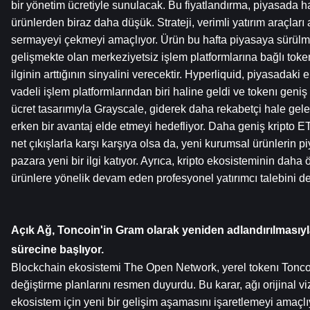
bir yönetim ücretiyle sunulacak. Bu fiyatlandırma, piyasada h
ürünlerden biraz daha düşük. Strateji, verimli yatırım araçları
sermayeyi çekmeyi amaçlıyor. Ürün bu hafta piyasaya sürülme
gelişmekte olan merkeziyetsiz işlem platformlarına bağlı toke
ilginin arttığının sinyalini verecektir. Hyperliquid, piyasadaki e
vadeli işlem platformlarından biri haline geldi ve tokenı geniş il
ücret tasarımıyla Grayscale, giderek daha rekabetçi hale gele
erken bir avantaj elde etmeyi hedefliyor. Daha geniş kripto ET
net çıkışlarla karşı karşıya olsa da, yeni kurumsal ürünlerin p
pazara yeni bir ilgi katıyor. Ayrıca, kripto ekosisteminin daha 
ürünlere yönelik devam eden profesyonel yatırımcı talebini de
Açık Ağ, Toncoin'in Gram olarak yeniden adlandırılmasıyl
sürecine başlıyor.
Blockchain ekosistemi The Open Network, yerel tokenı Toncoi
değiştirme planlarını resmen duyurdu. Bu karar, ağı orijinal 
ekosistem için yeni bir gelişim aşamasını işaretlemeyi amaçlı