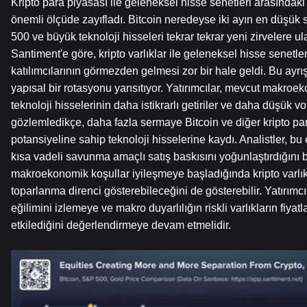
Kripto para piyasası ile geleneksel hisse senetleri arasındaki
önemli ölçüde zayıfladı. Bitcoin neredeyse iki ayın en düşük 
500 ve büyük teknoloji hisseleri tekrar tekrar yeni zirvelere ula
Santiment'e göre, kripto varlıklar ile geleneksel hisse senetler
katılımcılarının görmezden gelmesi zor bir hale geldi. Bu ayr
yapısal bir rotasyonu yansıtıyor. Yatırımcılar, mevcut makro
teknoloji hisselerinin daha istikrarlı getiriler ve daha düşük vol
gözlemledikçe, daha fazla sermaye Bitcoin ve diğer kripto p
potansiyeline sahip teknoloji hisselerine kaydı. Analistler, bu 
kısa vadeli savunma amaçlı satış baskısını yoğunlaştırdığını beli
makroekonomik koşullar iyileşmeye başladığında kripto varlıkl
toparlanma direnci gösterebileceğini de gösterebilir. Yatırımcıla
eğilimini izlemeye ve makro duyarlılığın riskli varlıkların fiyatl
etkilediğini değerlendirmeye devam etmelidir.