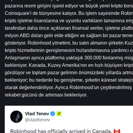
pazarına resmi girişini işaret ediyor ve büyük yerel kripto bors
Coinsquare'i de bünyesine katıyor. Bu işlem sayesinde Robi
kripto işletme lisanslarına ve uyumlu varlıkların tamamına eri
tarafından daha önce açıklanan finansal veriler, işletme platfo
milyon ABD doları gelir elde ettiğini ve sağlam bir pazar teme
gösteriyor. Robinhood yönetimi, bu satın almanın şirketin Ku
kripto hizmetlerinin genişlemesini hızlandırmasına yardımcı olac
Anlaşmanın ayrıca platforma yaklaşık 300.000 fonlanmış müşt
bekleniyor. Kanada, Kuzey Amerika'nın en hızlı büyüyen kripto
görülüyor ve toplam pazar gelirinin önümüzdeki yıllarda art
bekleniyor; bu nedenle bu genişleme, şirketin küresel stratejis
olarak değerlendiriliyor. Ayrıca Robinhood'un çeşitlendirilmiş 
rekabet gücünü de artırması bekleniyor.