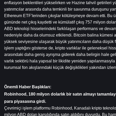
enflasyon beklentileri yükselirken ve Hazine tahvil getirileri 
yatırımcılar arasında daha temkinli bir savunma duruşunu yans
Ethereum ETF'lerinden çıkışlar kötüleşmeye devam etti. Bu ürü
gününde net çıkış kaydetti ve kümülatif çıkış 757 milyon dolara 
ABD teknoloji hisselerindeki farklılaşan performans ve devam e
nedeniyle daha da olumsuz etkilendi. Bitcoin balina kümesi akti
yüksek seviyesine ulaşarak büyük yatırımcıların daha düşük fi
işlem yaptığını gösterse de, kripto varlıklar ile geleneksel his
arasındaki daha geniş ayrışma giderek daha belirgin hale geld
varlık sektörü hala yapısal bir likidite yeniden yapılanmasıyla k
kurumsal fon akışlarındaki küçük değişiklikleri yakından izl
Önemli Haber Başlıkları:
Robinhood, 180 milyon dolarlık bir satın almayı tamamlay
para piyasasına girdi.
Çevrimiçi işlem platformu Robinhood, Kanadalı kripto teknoloj
milyon ABD doları karşılığında satın aldığını duyurdu. Bu h