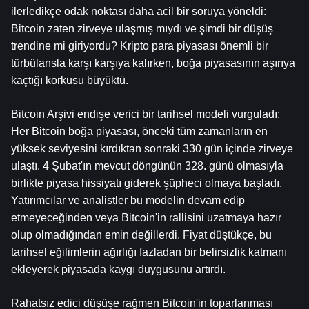
ilerledikçe odak noktası daha acil bir soruya yöneldi: 
Bitcoin zaten zirveye ulaşmış mıydı ve şimdi bir düşüş 
trendine mi giriyordu? Kripto para piyasası önemli bir 
türbülansla karşı karşıya kalırken, boğa piyasasının aşırıya 
kaçtığı korkusu büyüktü.
Bitcoin Arşivi endişe verici bir tarihsel modeli vurguladı: 
Her Bitcoin boğa piyasası, önceki tüm zamanların en 
yüksek seviyesini kırdıktan sonraki 330 gün içinde zirveye 
ulaştı. 4 Şubat'ın mevcut döngünün 328. günü olmasıyla 
birlikte piyasa hissiyatı giderek şüpheci olmaya başladı. 
Yatırımcılar ve analistler bu modelin devam edip 
etmeyeceğinden veya Bitcoin'in rallisini uzatmaya hazır 
olup olmadığından emin değillerdi. Fiyat düştükçe, bu 
tarihsel eğilimlerin ağırlığı fazladan bir belirsizlik katmanı 
ekleyerek piyasada kaygı duygusunu artırdı.
Rahatsız edici düşüşe rağmen Bitcoin'in toparlanması 