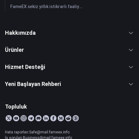
FameEX sekiz yıllık istikrarlı faaliyetleri ve küresel büyümesiyle kullanıcı güvenini güçlendiriyor
Hakkımızda
Ürünler
Hizmet Desteği
Yeni Başlayan Rehberi
Topluluk
Hata raporları:Safe@mail.fameex.info
İş soruları:Business@mail.fameex.info