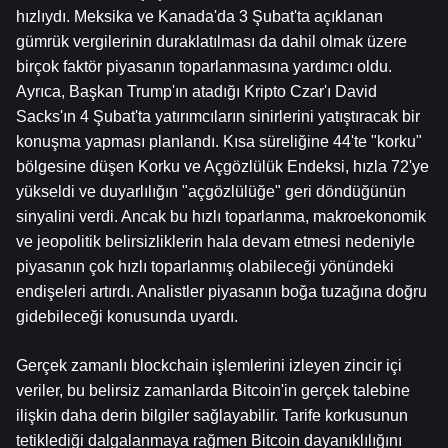
hızlıydı. Meksika ve Kanada'da 3 Şubat'ta açıklanan 
gümrük vergilerinin duraklatılması da dahil olmak üzere 
birçok faktör piyasanın toparlanmasına yardımcı oldu. 
Ayrıca, Başkan Trump'ın atadığı Kripto Czar'ı David 
Sacks'ın 4 Şubat'ta yatırımcıların sinirlerini yatıştıracak bir 
konuşma yapması planlandı. Kısa süreliğine 44'te "korku" 
bölgesine düşen Korku ve Açgözlülük Endeksi, hızla 72'ye 
yükseldi ve duyarlılığın "açgözlülüğe" geri döndüğünün 
sinyalini verdi. Ancak bu hızlı toparlanma, makroekonomik 
ve jeopolitik belirsizliklerin hala devam etmesi nedeniyle 
piyasanın çok hızlı toparlanmış olabileceği yönündeki 
endişeleri artırdı. Analistler piyasanın boğa tuzağına doğru 
gidebileceği konusunda uyardı.
Gerçek zamanlı blockchain işlemlerini izleyen zincir içi 
veriler, bu belirsiz zamanlarda Bitcoin'in gerçek talebine 
ilişkin daha derin bilgiler sağlayabilir. Tarife korkusunun 
tetiklediği dalgalanmaya rağmen Bitcoin dayanıklılığını 