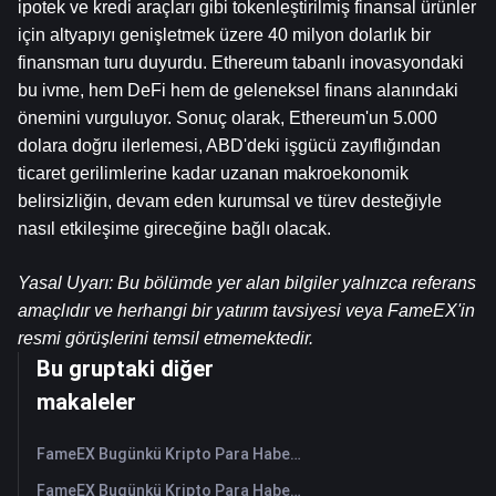
ipotek ve kredi araçları gibi tokenleştirilmiş finansal ürünler 
için altyapıyı genişletmek üzere 40 milyon dolarlık bir 
finansman turu duyurdu. Ethereum tabanlı inovasyondaki 
bu ivme, hem DeFi hem de geleneksel finans alanındaki 
önemini vurguluyor. Sonuç olarak, Ethereum'un 5.000 
dolara doğru ilerlemesi, ABD'deki işgücü zayıflığından 
ticaret gerilimlerine kadar uzanan makroekonomik 
belirsizliğin, devam eden kurumsal ve türev desteğiyle 
nasıl etkileşime gireceğine bağlı olacak.
Yasal Uyarı: Bu bölümde yer alan bilgiler yalnızca referans 
amaçlıdır ve herhangi bir yatırım tavsiyesi veya FameEX'in 
resmi görüşlerini temsil etmemektedir.
Bu gruptaki diğer
makaleler
FameEX Bugünkü Kripto Para Haberleri Özeti | 5 Ağustos 2026
FameEX Bugünkü Kripto Para Haberleri Özeti | 4 Ağustos 2026