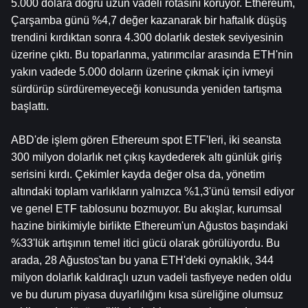
5.000 dolara doğru uzun vadeli rotasını koruyor. Ethereum, 
Çarşamba günü %4,7 değer kazanarak bir haftalık düşüş 
trendini kırdıktan sonra 4.300 dolarlık destek seviyesinin 
üzerine çıktı. Bu toparlanma, yatırımcılar arasında ETH'nin 
yakın vadede 5.000 doların üzerine çıkmak için ivmeyi 
sürdürüp sürdüremeyeceği konusunda yeniden tartışma 
başlattı.
ABD'de işlem gören Ethereum spot ETF'leri, iki seansta 
300 milyon dolarlık net çıkış kaydederek altı günlük giriş 
serisini kırdı. Çekimler kayda değer olsa da, yönetim 
altındaki toplam varlıkların yalnızca %1,3'ünü temsil ediyor 
ve genel ETF tablosunu bozmuyor. Bu akışlar, kurumsal 
hazine birikimiyle birlikte Ethereum'un Ağustos başındaki 
%33'lük artışının temel itici gücü olarak görülüyordu. Bu 
arada, 28 Ağustos'tan bu yana ETH'deki oynaklık, 344 
milyon dolarlık kaldıraçlı uzun vadeli tasfiyeye neden oldu 
ve bu durum piyasa duyarlılığını kısa süreliğine olumsuz 