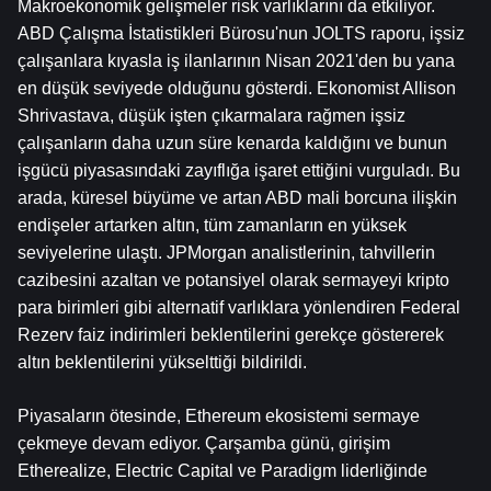
Makroekonomik gelişmeler risk varlıklarını da etkiliyor. 
ABD Çalışma İstatistikleri Bürosu'nun JOLTS raporu, işsiz 
çalışanlara kıyasla iş ilanlarının Nisan 2021'den bu yana 
en düşük seviyede olduğunu gösterdi. Ekonomist Allison 
Shrivastava, düşük işten çıkarmalara rağmen işsiz 
çalışanların daha uzun süre kenarda kaldığını ve bunun 
işgücü piyasasındaki zayıflığa işaret ettiğini vurguladı. Bu 
arada, küresel büyüme ve artan ABD mali borcuna ilişkin 
endişeler artarken altın, tüm zamanların en yüksek 
seviyelerine ulaştı. JPMorgan analistlerinin, tahvillerin 
cazibesini azaltan ve potansiyel olarak sermayeyi kripto 
para birimleri gibi alternatif varlıklara yönlendiren Federal 
Rezerv faiz indirimleri beklentilerini gerekçe göstererek 
altın beklentilerini yükselttiği bildirildi.
Piyasaların ötesinde, Ethereum ekosistemi sermaye 
çekmeye devam ediyor. Çarşamba günü, girişim 
Etherealize, Electric Capital ve Paradigm liderliğinde 