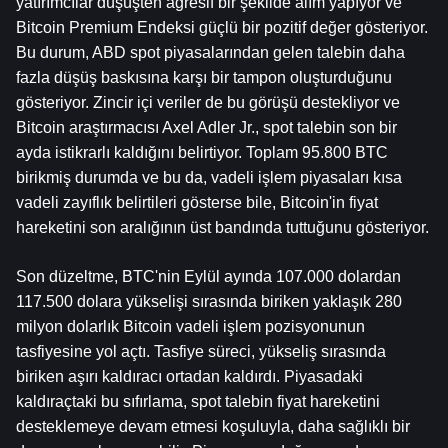
yatırımcılar düşüşten agresif bir şekilde alım yapıyor ve 
Bitcoin Premium Endeksi güçlü bir pozitif değer gösteriyor. 
Bu durum, ABD spot piyasalarından gelen talebin daha 
fazla düşüş baskısına karşı bir tampon oluşturduğunu 
gösteriyor. Zincir içi veriler de bu görüşü destekliyor ve 
Bitcoin araştırmacısı Axel Adler Jr., spot talebin son bir 
ayda istikrarlı kaldığını belirtiyor. Toplam 95.800 BTC 
birikmiş durumda ve bu da, vadeli işlem piyasaları kısa 
vadeli zayıflık belirtileri gösterse bile, Bitcoin'in fiyat 
hareketini son aralığının üst bandında tuttuğunu gösteriyor.
Son düzeltme, BTC'nin Eylül ayında 107.000 dolardan 
117.500 dolara yükselişi sırasında biriken yaklaşık 280 
milyon dolarlık Bitcoin vadeli işlem pozisyonunun 
tasfiyesine yol açtı. Tasfiye süreci, yükseliş sırasında 
biriken aşırı kaldıracı ortadan kaldırdı. Piyasadaki 
kaldıraçtaki bu sıfırlama, spot talebin fiyat hareketini 
desteklemeye devam etmesi koşuluyla, daha sağlıklı bir 