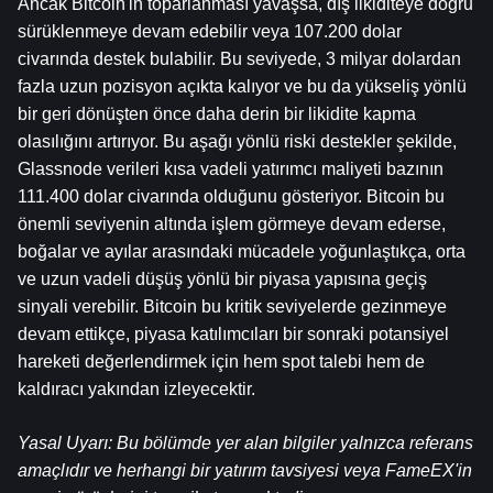
Ancak Bitcoin'in toparlanması yavaşsa, dış likiditeye doğru 
sürüklenmeye devam edebilir veya 107.200 dolar 
civarında destek bulabilir. Bu seviyede, 3 milyar dolardan 
fazla uzun pozisyon açıkta kalıyor ve bu da yükseliş yönlü 
bir geri dönüşten önce daha derin bir likidite kapma 
olasılığını artırıyor. Bu aşağı yönlü riski destekler şekilde, 
Glassnode verileri kısa vadeli yatırımcı maliyeti bazının 
111.400 dolar civarında olduğunu gösteriyor. Bitcoin bu 
önemli seviyenin altında işlem görmeye devam ederse, 
boğalar ve ayılar arasındaki mücadele yoğunlaştıkça, orta 
ve uzun vadeli düşüş yönlü bir piyasa yapısına geçiş 
sinyali verebilir. Bitcoin bu kritik seviyelerde gezinmeye 
devam ettikçe, piyasa katılımcıları bir sonraki potansiyel 
hareketi değerlendirmek için hem spot talebi hem de 
kaldıracı yakından izleyecektir.
Yasal Uyarı: Bu bölümde yer alan bilgiler yalnızca referans 
amaçlıdır ve herhangi bir yatırım tavsiyesi veya FameEX'in 