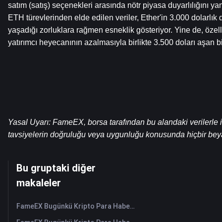
satım (satış) seçenekleri arasında nötr piyasa duyarlılığını ya
ETH türevlerinden elde edilen veriler, Ether'in 3.000 dolarl
yaşadığı zorluklara rağmen esneklik gösteriyor. Yine de, özel
yatırımcı heyecanının azalmasıyla birlikte 3.500 doları aşan
Yasal Uyarı: FameEX, borsa tarafından bu alandaki verilerle ilg
tavsiyelerin doğruluğu veya uygunluğu konusunda hiçbir be
Bu gruptaki diğer
makaleler
FameEX Bugünkü Kripto Para Haberleri Özeti | 7 Ağustos 2026