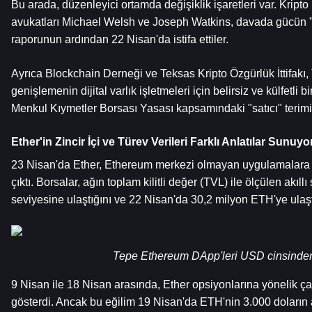
Bu arada, düzenleyici ortamda değişiklik işaretleri var. Krip
avukatları Michael Welsh ve Joseph Watkins, davada gücün "ağ
raporunun ardından 22 Nisan'da istifa ettiler.
Ayrıca Blockchain Derneği ve Teksas Kripto Özgürlük İttifakı,
genişlemenin dijital varlık işletmeleri için belirsiz ve külfetli
Menkul Kıymetler Borsası Yasası kapsamındaki "satıcı" terim
Ether'in Zincir İçi ve Türev Verileri Farklı Anlatılar Sunuyo
23 Nisan'da Ether, Ethereum merkezi olmayan uygulamalara (DA
çıktı. Borsalar, ağın toplam kilitli değer (TVL) ile ölçülen a
seviyesine ulaştığını ve 22 Nisan'da 30,2 milyon ETH'ye ulaştığ
Tepe Ethereum DApp'leri USD cinsinden
9 Nisan ile 18 Nisan arasında, Ether opsiyonlarına yönelik çar
gösterdi. Ancak bu eğilim 19 Nisan'da ETH'nin 3.000 doların al