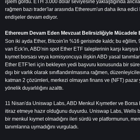
işlem gördü. ETH 3.000 dolar seviyesine yaklaştığında alıcıla
rağmen bazı trader'lar arasında Ethereum'un daha ikna edici b
endişeler devam ediyor.
Ethereum Devam Eden Mevzuat Belirsizliğiyle Mücadele 
Son iki ayda Ether, Bitcoin'in %16 gerisinde kaldı; bu eğilim,
van Eck'in, ABD'nin spot Ether ETF taleplerinin karşı karşıya
kıymet borsası veya komisyoncuya ilişkin ABD yasal tanımlar
Ether ETF'leri için bekleyen yedi başvuru konusunda bir süre
dışı bir varlık olarak sınıflandırılmasına rağmen, düzenleyicil
katman 2 çözümleri, merkezi olmayan finans ve (NFT) pazar 
yönelik duyarlılığını azalttı.
11 Nisan'da Uniswap Labs, ABD Menkul Kıymetler ve Borsa Ko
itiraz etmeye hazır olduğunu duyurdu. Uniswap Labs, Wells bild
bir menkul kıymet olmadığını ileri sürdü ve platformunun, me
tanımlarına uymadığını vurguladı.