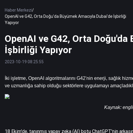
Haber Merkezi
/
OpenAI ve G42, Orta Doğu'da Büyümek Amacıyla Dubai'de İşbirliği
Yapıyor
OpenAI ve G42, Orta Doğu'da
İşbirliği Yapıyor
2023-10-19 08:25:55
İki işletme, OpenAI algoritmalarını G42'nin enerji, sağlık hizme
ve uzmanlığa sahip olduğu sektörlere uygulamayı amaçladıkları
Kaynak
: 
engl
18 Ekim'de, tanınmış yapay zeka (AI) botu ChatGPT'nin arkasın