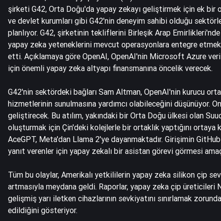
şirketi G42, Orta Doğu'da yapay zekayı geliştirmek için ek bir ort
ve devlet kurumları gibi G42'nin deneyim sahibi olduğu sektörl
planlıyor. G42, şirketinin tekliflerini Birleşik Arap Emirlikleri'n
yapay zeka yeteneklerini mevcut operasyonlara entegre etmek iç
etti. Açıklamaya göre OpenAI, OpenAI'nin Microsoft Azure veri 
için önemli yapay zeka altyapı finansmanına öncelik verecek.
G42'nin sektördeki bağları Sam Altman, OpenAI'nin kurucu orta
hizmetlerinin sunulmasına yardımcı olabileceğini düşünüyor. On
geliştirecek. Bu atılım, yakındaki bir Orta Doğu ülkesi olan Su
oluşturmak için Çin'deki kolejlerle bir ortaklık yaptığını ortay
AceGPT, Meta'dan Llama 2'ye dayanmaktadır. Girişimin GitHub 
yanıt verenler için yapay zekalı bir asistan görevi görmesi amaç
Tüm bu olaylar, Amerikalı yetkililerin yapay zeka silikon çip sev
artmasıyla meydana geldi. Raporlar, yapay zeka çip üreticileri
gelişmiş yarı iletken cihazlarının sevkiyatını sınırlamak zorunda
edildiğini gösteriyor.