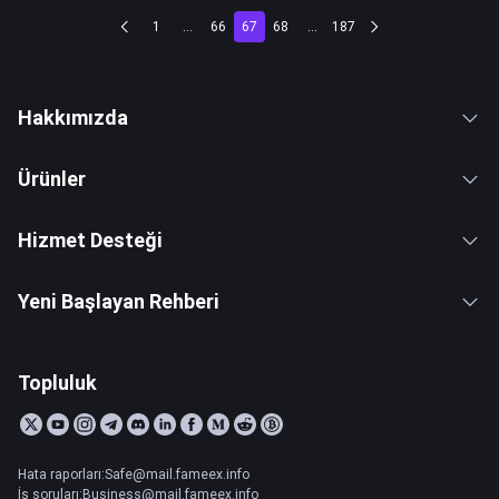
1
...
66
67
68
...
187
Hakkımızda
Ürünler
Hizmet Desteği
Yeni Başlayan Rehberi
Topluluk
Hata raporları:Safe@mail.fameex.info
İş soruları:Business@mail.fameex.info